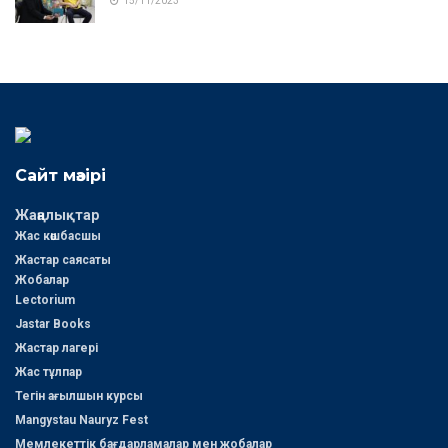
15/11/2023
Сайт мәзірі
Жаңалықтар
Жас көшбасшы
Жастар саясаты
Жобалар
Lectorium
Jastar Books
Жастар лагері
Жас тұлпар
Тегін ағылшын курсы
Mangystau Nauryz Fest
Мемлекеттік бағдарламалар мен жобалар