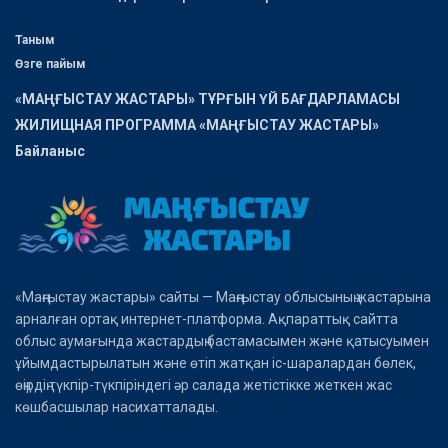
Таным
Өзге пайым
«МАҢҒЫСТАУ ЖАСТАРЫ» ТҰРҒЫН ҮЙ БАҒДАРЛАМАСЫ
ЖИЛИЩНАЯ ПРОГРАММА «МАҢҒЫСТАУ ЖАСТАРЫ»
Байланыс
«Маңғыстау жастары» сайты — Маңғыстау облысының жастарына
арналған ортақ интернет-платформа. Ақпараттық сайтта
облыс аумағында жастардың бастамасымен және қатысуымен
ұйымдастырылатын және өтіп жатқан іс-шаралардан бөлек,
өңірдің түкпір-түкпіріндегі әр салада жетістікке жеткен жас
көшбасшылар насихатталады.