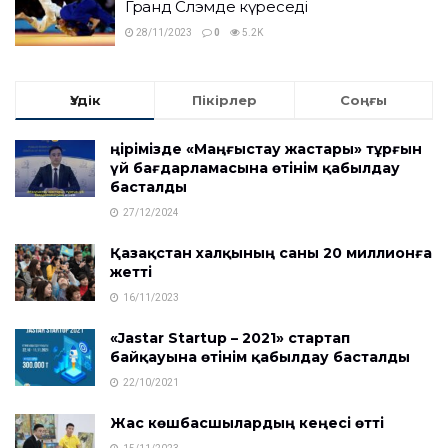
Гранд Слэмде күреседі
28/11/2023
0
5.2K
Үздік
Пікірлер
Соңғы
Өңірімізде «Маңғыстау жастары» тұрғын
үй бағдарламасына өтінім қабылдау
басталды
27/12/2024
Қазақстан халқының саны 20 миллионға
жетті
16/11/2023
«Jastar Startup – 2021» стартап
байқауына өтінім қабылдау басталды
22/10/2021
Жас көшбасшылардың кеңесі өтті