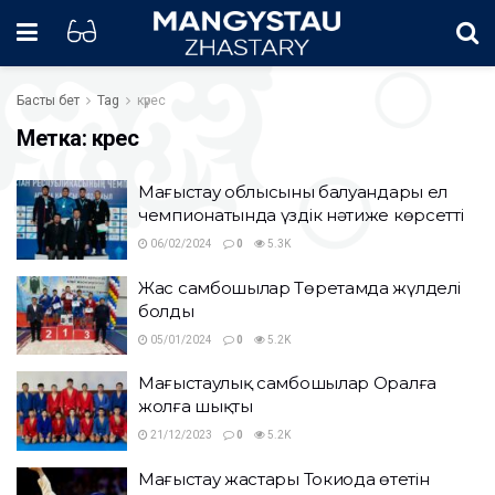
Басты бет
Tag
күрес
Метка:
күрес
Маңғыстау облысының балуандары ел
чемпионатында үздік нәтиже көрсетті
06/02/2024
0
5.3K
Жас самбошылар Төретамда жүлделі
болды
05/01/2024
0
5.2K
Маңғыстаулық самбошылар Оралға
жолға шықты
21/12/2023
0
5.2K
Маңғыстау жастары Токиода өтетін