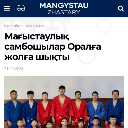
Басты бет
Жаңалықтар
Маңғыстаулық
самбошылар Оралға
жолға шықты
21/12/2023