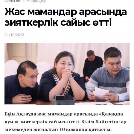
Басты бет
Жаңалықтар
Жас мамандар арасында
зияткерлік сайыс өтті
21/12/2023
Бүгін Ақтауда жас мамандар арасында «Қазақша
куиз» зияткерлік сайысы өтті. Білім бәйгесіне әр
мекемеден жиналған 10 команда қатысты.