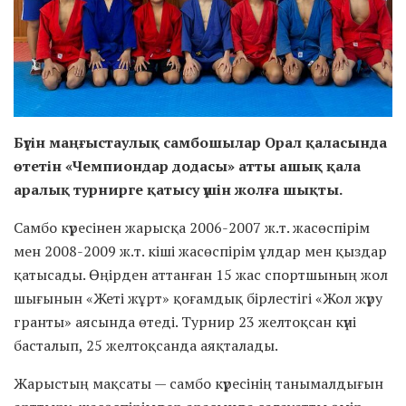
Бүгін маңғыстаулық самбошылар Орал қаласында
өтетін «Чемпиондар додасы» атты ашық қала
аралық турнирге қатысу үшін жолға шықты.
Самбо күресінен жарысқа 2006-2007 ж.т. жасөспірім
мен 2008-2009 ж.т. кіші жасөспірім ұлдар мен қыздар
қатысады. Өңірден аттанған 15 жас спортшының жол
шығынын «Жеті жұрт» қоғамдық бірлестігі «Жол жүру
гранты» аясында өтеді. Турнир 23 желтоқсан күні
басталып, 25 желтоқсанда аяқталады.
Жарыстың мақсаты — самбо күресінің танымалдығын