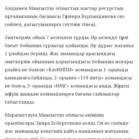
Алдымен Маңғыстау облыстық жастар ресурстық
орталығының басшысы Гүлмира Бурхандинова сөз
сөйлеп, қатысушыларға сәттілік тіледі.
Зияткерлік ойын 7 кезеңнен тұрды. Әр кезеңде түрлі
бағыт бойынша сұрақтар қойылды. Әр дұрыс жауапқа
1 ұпайдан берілді. Жас мамандар арасындағы
зияткерлік ойынның қорытындысы бойынша жоғары
ұпайға ие болған «КазНИПИ» командасы 1-орынды
қанжығаға байлады. 2-орынға «159 литр» командасы
ие болса, 3-орынды «ӨМГ» командасы алды. Жүзден
жүйрік шыққан командаларға бағалы сыйлықтар
табысталды.
Марапаттауға Маңғыстау облысы әкімінің
орынбасары Звира Есбергенова келді. Ол өз сөзінде
жас мамандар кеңесінің қайта жанданып жатқанын
тілге тиек етті. Сонымен қатар гранттық жобалар мен