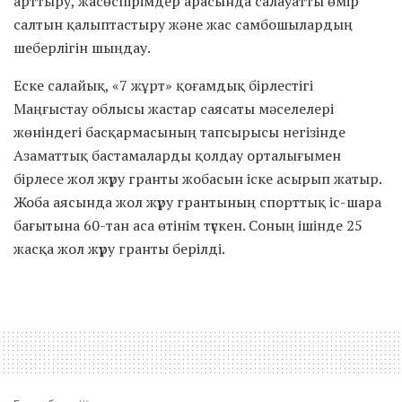
арттыру, жасөспірімдер арасында салауатты өмір
салтын қалыптастыру және жас самбошылардың
шеберлігін шыңдау.
Еске салайық, «7 жұрт» қоғамдық бірлестігі
Маңғыстау облысы жастар саясаты мәселелері
жөніндегі басқармасының тапсырысы негізінде
Азаматтық бастамаларды қолдау орталығымен
бірлесе жол жүру гранты жобасын іске асырып жатыр.
Жоба аясында жол жүру грантының спорттық іс-шара
бағытына 60-тан аса өтінім түскен. Соның ішінде 25
жасқа жол жүру гранты берілді.