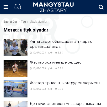
Басты бет
Tag
ulttyk oiyndar
Метка:
ulttyk oiyndar
Ұлттық спорт ойындарынан жарыс
қорытындыланды
10/07/2023
0
5.3K
Жастар боз кілемде белдесті
10/07/2023
0
5.2K
Жастар гір тасын көтеруден жарысты
10/07/2023
0
5.3K
Қол күресінен жеңімпаздар анықталды