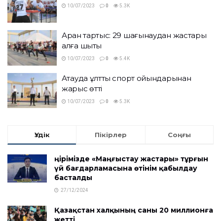
10/07/2023
0
5.3K
Арқан тартыс: 29 шағынаудан жастары
алға шықты
10/07/2023
0
5.4K
Ақтауда ұлттық спорт ойындарынан
жарыс өтті
10/07/2023
0
5.3K
Үздік
Пікірлер
Соңғы
Өңірімізде «Маңғыстау жастары» тұрғын
үй бағдарламасына өтінім қабылдау
басталды
27/12/2024
Қазақстан халқының саны 20 миллионға
жетті