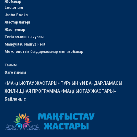
Жобалар
Lectorium
Jastar Books
Жастар лагері
Жас тұлпар
Тегін ағылшын курсы
Mangystau Nauryz Fest
Мемлекеттік бағдарламалар мен жобалар
Таным
Өзге пайым
«МАҢҒЫСТАУ ЖАСТАРЫ» ТҰРҒЫН ҮЙ БАҒДАРЛАМАСЫ
ЖИЛИЩНАЯ ПРОГРАММА «МАҢҒЫСТАУ ЖАСТАРЫ»
Байланыс