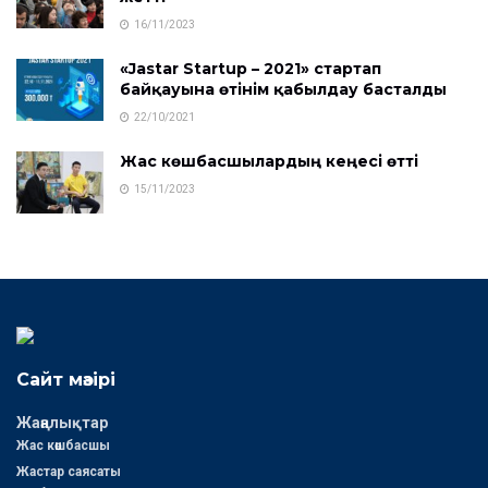
16/11/2023
«Jastar Startup – 2021» стартап
байқауына өтінім қабылдау басталды
22/10/2021
Жас көшбасшылардың кеңесі өтті
15/11/2023
Сайт мәзірі
Жаңалықтар
Жас көшбасшы
Жастар саясаты