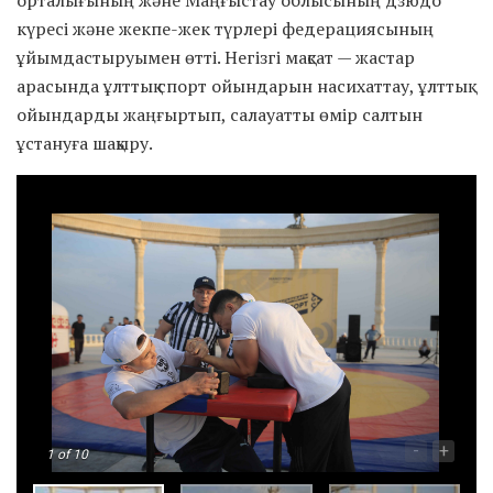
орталығының және Маңғыстау облысының дзюдо
күресі және жекпе-жек түрлері федерациясының
ұйымдастыруымен өтті. Негізгі мақсат — жастар
арасында ұлттық спорт ойындарын насихаттау, ұлттық
ойындарды жаңғыртып, салауатты өмір салтын
ұстануға шақыру.
-
+
1
of 10