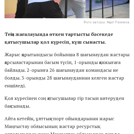
Фото авторы: Аңсат Рахимов
Теңіз жағалауында өткен тартысты бәсекеде
қатысушылар қол күресіп, күш сынасты.
Жарыс қорытындысы бойынша 8 шағынаудан жастары
қарсыластарынан басым түсіп, 1-орынды қанжығаға
байлады. 2-орынға 26 шағынаудан командасы ие
болды. 3-орынды 28 шағынауданнан келген жастар
еншіледі.
Қол күресінен соң қатысушылар гір тасын көтеруден
бақ сынады.
Айта кетейік, ұлттық спорт ойындарынан жарыс
Маңғыстау облысының жастар ресурстық