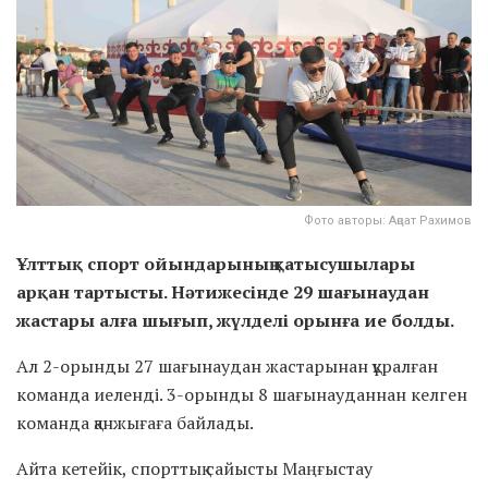
Фото авторы: Аңсат Рахимов
Ұлттық спорт ойындарының қатысушылары
арқан тартысты. Нәтижесінде 29 шағынаудан
жастары алға шығып, жүлделі орынға ие болды.
Ал 2-орынды 27 шағынаудан жастарынан құралған
команда иеленді. 3-орынды 8 шағынауданнан келген
команда қанжығаға байлады.
Айта кетейік, спорттық сайысты Маңғыстау