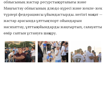
облысының жастар ресурстық орталығы және
Маңғыстау облысының дзюдо күресі және жекпе-жек
түрлері федерациясы ұйымдастырды. негізгі мақсат —
жастар арасында ұлттық спорт ойындарын
насихаттау, ұлттық ойындарды жаңғыртып, салауатты
өмір салтын ұстануға шақыру.