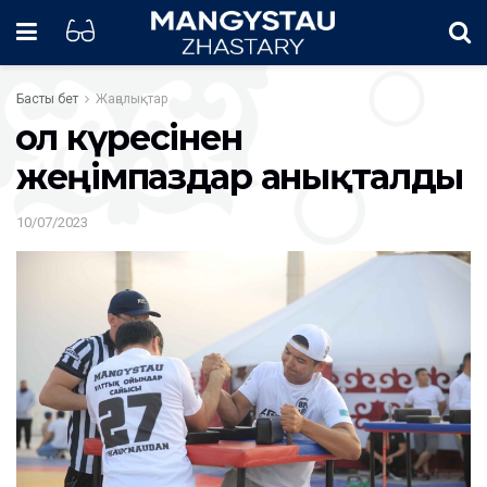
Басты бет
Жаңалықтар
Қол күресінен
жеңімпаздар анықталды
10/07/2023