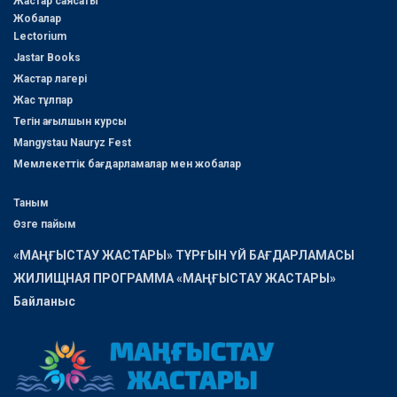
Жастар саясаты
Жобалар
Lectorium
Jastar Books
Жастар лагері
Жас тұлпар
Тегін ағылшын курсы
Mangystau Nauryz Fest
Мемлекеттік бағдарламалар мен жобалар
Таным
Өзге пайым
«МАҢҒЫСТАУ ЖАСТАРЫ» ТҰРҒЫН ҮЙ БАҒДАРЛАМАСЫ
ЖИЛИЩНАЯ ПРОГРАММА «МАҢҒЫСТАУ ЖАСТАРЫ»
Байланыс