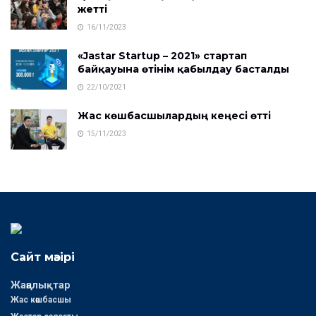
жетті
16/11/2023
«Jastar Startup – 2021» стартап
байқауына өтінім қабылдау басталды
22/10/2021
Жас көшбасшылардың кеңесі өтті
15/11/2023
Сайт мәзірі
Жаңалықтар
Жас көшбасшы