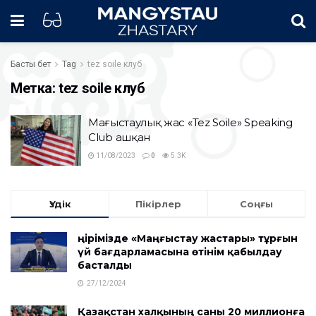
Басты бет
Tag
tez soile клуб
Метка:
tez soile клуб
Маңғыстаулық жас «Tez Soilе» Speaking
Club ашқан
11/08/2023
0
5.3K
Үздік
Пікірлер
Соңғы
Өңірімізде «Маңғыстау жастары» тұрғын
үй бағдарламасына өтінім қабылдау
басталды
27/12/2024
Қазақстан халқының саны 20 миллионға