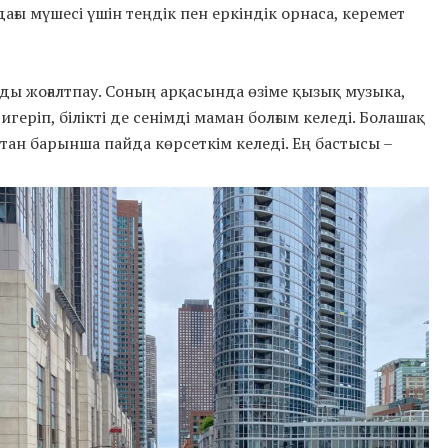
ағы мүшесі үшін теңдік пен еркіндік орнаса, керемет
мды жоғалтпау. Соның арқасында өзіме қызық музыка,
геріп, білікті де сенімді маман болғым келеді. Болашақ
ан барынша пайда көрсеткім келеді. Ең бастысы –