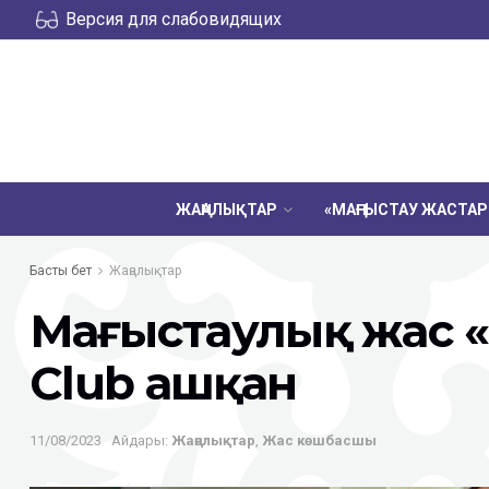
Версия для слабовидящих
ЖАҢАЛЫҚТАР
«МАҢҒЫСТАУ ЖАСТА
Басты бет
Жаңалықтар
Маңғыстаулық жас «
Club ашқан
11/08/2023
Айдары:
Жаңалықтар
,
Жас көшбасшы