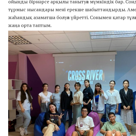
ойыңды бірнәрсе арқылы танытуға мүмкіндік бар. Сонд
тұрмыс нысандары мені ерекше шабыттандырды. Амери
жаһандық азаматша болуға үйретті. Сонымен қатар тұл
жаңа орта таптым.