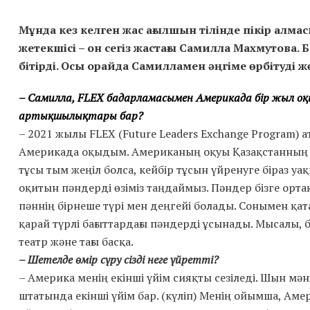
Мұнда кез келген жас ағылшын тілінде пікір алмас
жетекшісі – он сегіз жастағы Самилла Махмутова.
бітірді. Осы орайда Самилламен әңгіме өрбітуді ж
– Самилла, FLEX бағдарламасымен Америкада бір жыл оқыға
артықшылықтары бар?
– 2021 жылы FLEX (Future Leaders Exchange Program) 
Америкада оқыдым. Американың оқуы Қазақстанның о
тұсы тым жеңіл болса, кейбір тұсын үйренуге біраз уақ
оқитын пәндерді өзіміз таңдаймыз. Пәндер бізге ортақ
пәннің бірнеше түрі мен деңгейі болады. Сонымен қ
қарай түрлі бағыттардағы пәндерді ұсынады. Мысалы, 
театр және тағы басқа.
– Шетелде өмір сүру сізді неге үйретті?
– Америка менің екінші үйім сияқты сезіледі. Шын м
штатында екінші үйім бар. (күліп) Менің ойымша, Америка