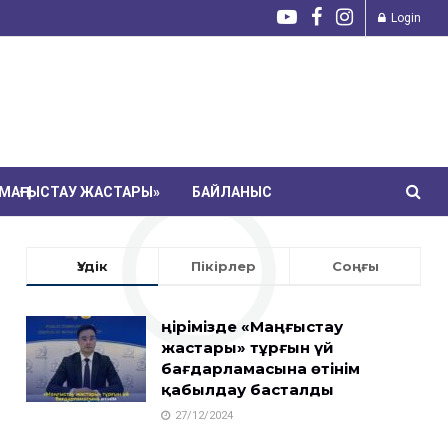
Login
МАҢҒЫСТАУ ЖАСТАРЫ»
БАЙЛАНЫС
Үздік
Пікірлер
Соңғы
Өңірімізде «Маңғыстау
жастары» тұрғын үй
бағдарламасына өтінім
қабылдау басталды
27/12/2024