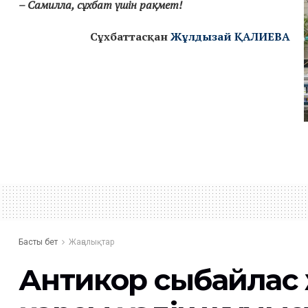
– Самилла, сұхбат үшін рақмет!
Сұхбаттасқан
Жұлдызай ҚАЛИЕВА
Басты бет
Жаңалықтар
Антикор сыбайлас