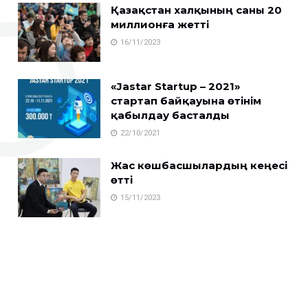
Қазақстан халқының саны 20
миллионға жетті
16/11/2023
«Jastar Startup – 2021»
стартап байқауына өтінім
қабылдау басталды
22/10/2021
Жас көшбасшылардың кеңесі
өтті
15/11/2023