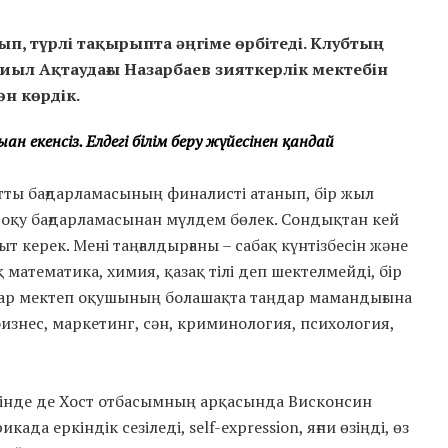
ып, түрлі тақырыпта әңгіме өрбітеді. Клубтың
 Биыл Ақтаудағы Назарбаев зияткерлік мектебін
өн көрдік.
н екенсіз. Елдегі білім беру жүйесінен қандай
атты бағдарламасының финалисті атанып, бір жыл
қу бағдарламасынан мүлдем бөлек. Сондықтан кей
ыт керек. Мені таңғалдырғаны – сабақ күнтізбесін және
 математика, химия, қазақ тілі деп шектелмейді, бір
атар мектеп оқушының болашақта таңдар мамандығына
бизнес, маркетинг, сән, криминология, психология,
әнінде де Хост отбасымның арқасында Висконсин
да еркіндік сезіледі, self-expression, яғни өзіңді, өз