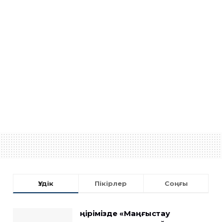
Үздік
Пікірлер
Соңғы
Өңірімізде «Маңғыстау