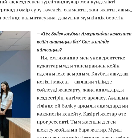
ай-ақ кездескен түрлі таңдаулар мен күнделікті
када өмір сүру тәуелсіз, салмақты, жан-жақты, ашық,
ға ретінде қалыптасуына, дамуына мүмкіндік беретін
– «Tez Soile» клубын Америкадан келгеннен
кейін аштыңыз ба? Сол жөнінде
айтсаңыз?
– Ия, емтихандар мен университетке
құжаттарымды тапсырғаннан кейін
идеяны іске асырдым. Клубты ашудағы
негізгі мақсат – ағылшын тілінде
сөйлеуді жақсарту, жаңа адамдарды
кездестіріп, әңгімеге араласу. Ағылшын
тілінде ой бөлісу арқылы адамдардың
көкжиегін кеңейту. Қазіргі жастар өте
прогрессивті. Тым жаспын деген
шектеу жойылып бара жатыр. Мұны
даму үшін мүмкіндіктерге ілесіп, өзінің