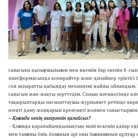
саласына қызығушылығым мен икемім бар екенін 8-сы
платформасында копирайтер және дизайнер еріктісі б
сол ақпаратты қабылдау механизмі жайлы ойландым. 
саласын жан-жақты зерттедім. Соның нәтижесінде өзім
тақырыптарды насихаттаушы журналист ретінде көріп 
өзекті даму жолдарын креативті жолмен таныстырғым 
– Қоғамда ненің өзгергенін қалайсыз?
– Қоғамда қарапайымдылықтың мәні өскенін қалар ед
мен талғамы биік болғанын әрі оны бағаланғанын құпта