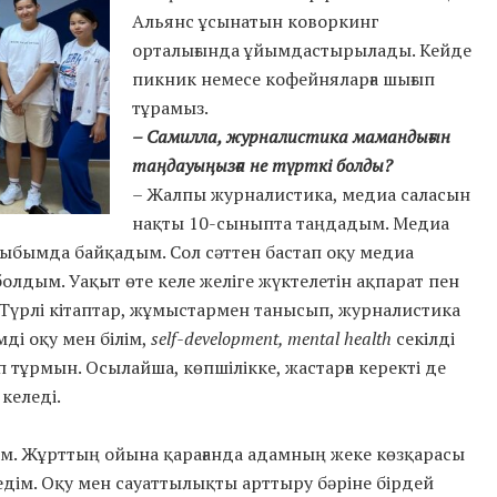
Альянс ұсынатын коворкинг
орталығында ұйымдастырылады. Кейде
пикник немесе кофейняларға шығып
тұрамыз.
– Самилла, журналистика мамандығын
таңдауыңызға не түрткі болды?
– Жалпы журналистика, медиа саласын
нақты 10-сыныпта таңдадым. Медиа
ныбымда байқадым. Сол сәттен бастап оқу медиа
олдым. Уақыт өте келе желіге жүктелетін ақпарат пен
Түрлі кітаптар, жұмыстармен танысып, журналистика
ді оқу мен білім,
self-development, mental health
секілді
тұрмын. Осылайша, көпшілікке, жастарға керекті де
келеді.
ім. Жұрттың ойына қарағанда адамның жеке көзқарасы
р едім. Оқу мен сауаттылықты арттыру бәріне бірдей