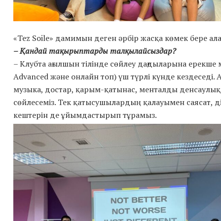
«Tez Soile» дамимын деген әрбір жасқа көмек бере а
– Қандай тақырыптарды талқылайсыздар?
– Клубта ағылшын тілінде сөйлеу дағдыларына ерекше м
Advanced және онлайн топ) үш түрлі күнде кездеседі.
музыка, достар, қарым-қатынас, менталды денсаулық,
сөйлесеміз. Тек қатысушылардың қалауымен саясат, 
кештерін де ұйымдастырып тұрамыз.