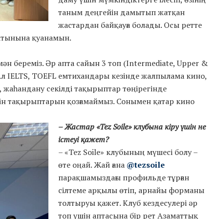
таным деңгейін дамытып жатқан
жастардан байқауға болады. Осы ретте
латынына қуанамын.
ән береміз. Әр апта сайын 3 топ (Intermediate, Upper &
 Ал IELTS, TOEFL емтихандары кезінде жалпылама кино,
 жаһандану секілді тақырыптар төңірегінде
дін тақырыптарын қозғамаймыз. Сонымен қатар кино
– Жастар «Tez Soile» клубына кіру үшін не
істеуі қажет?
– «Tez Soile» клубының мүшесі болу –
өте оңай. Жай ғана
@tezsoile
парақшамыздағы профильде тұрған
сілтеме арқылы өтіп, арнайы форманы
толтыруы қажет. Клуб кездесулері әр
топ үшін аптасына бір рет Азаматтық