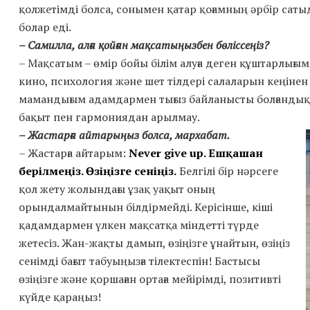
қолжетімді болса, сонымен қатар қоғамның әрбір сатыд
болар еді.
– Самилла, алға қойған мақсатыңызбен бөліссеңіз?
– Мақсатым – өмір бойы білім алуға деген құштарлығы
кино, психология және шет тілдері салаларын кеңінен и
мамандығым адамдармен тығыз байланысты болғандықт
бақыт пен гармониядан арылмау.
– Жастарға айтарыңыз болса, мархабат.
– Жастарға айтарым:
Never give up. Ешқашан
берілмеңіз. Өзіңізге сеніңіз.
Белгілі бір нәрсеге
қол жету жолындағы ұзақ уақыт оның
орындалмайтынын білдірмейді. Керісінше, кіші
қадамдармен үлкен мақсатқа міндетті түрде
жетесіз. Жан-жақты дамып, өзіңізге ұнайтын, өзіңіз
сенімді бағыт табуыңызға тілектеспін! Бастысы
өзіңізге және қоршаған ортаға мейірімді, позитивті
күйде қараңыз!