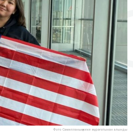
Фото Самилланың жеке мұрағатынан алынды