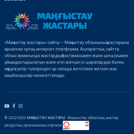
«Маңғыстау жастары» сайты — Маңғыстау облысының жастарына
арналған ортақ интернет-платформа. Ақпараттық сайтта
облыс аумағында жастардың бастамасымен және қатысуымен
ұйымдастырылатын және өтіп жатқан іс-шаралардан бөлек,
өңірдің түкпір-түкпіріндегі әр салада жетістікке жеткен жас
көшбасшылар насихатталады.
© 2022-2023
МАҢҒЫСТАУ ЖАСТАРЫ
- Маңғыстау облыстық жастар
ресурстық орталығының порталы