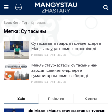
Басты бет
Tag
Су тасқыны
Метка:
Су тасқыны
Су тасқынынан зардап шеккендерге
Маңғыстаудан көмек көрсетіледі
01/04/2024
0
5.2K
Маңғыстау жастары су тасқынынан
зардап шеккен өңірлерге
гуманитарлық көмек жібереді
28/03/2024
0
5.2K
Үздік
Пікірлер
Соңғы
Өңірімізде «Маңғыстау жастары» тұрғын