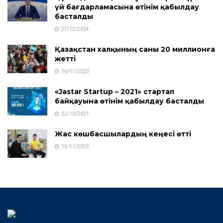
үй бағдарламасына өтінім қабылдау
басталды
27/12/2024
Қазақстан халқының саны 20 миллионға
жетті
16/11/2023
«Jastar Startup – 2021» стартап
байқауына өтінім қабылдау басталды
22/10/2021
Жас көшбасшылардың кеңесі өтті
15/11/2023