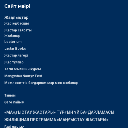
Сайт мәзірі
Жаңалықтар
Жас көшбасшы
Жастар саясаты
Жобалар
Lectorium
Jastar Books
Жастар лагері
Жас тұлпар
Тегін ағылшын курсы
Mangystau Nauryz Fest
Мемлекеттік бағдарламалар мен жобалар
Таным
Өзге пайым
«МАҢҒЫСТАУ ЖАСТАРЫ» ТҰРҒЫН ҮЙ БАҒДАРЛАМАСЫ
ЖИЛИЩНАЯ ПРОГРАММА «МАҢҒЫСТАУ ЖАСТАРЫ»
Байланыс