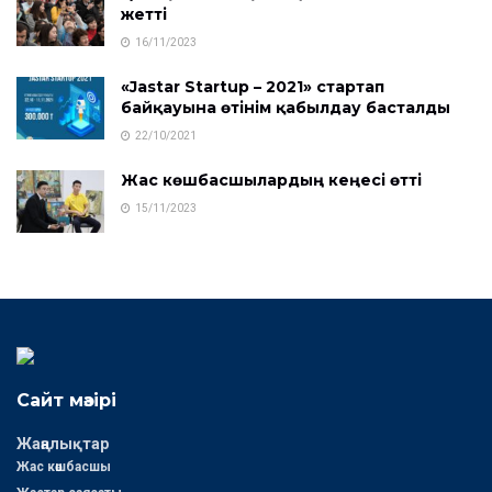
жетті
16/11/2023
«Jastar Startup – 2021» стартап
байқауына өтінім қабылдау басталды
22/10/2021
Жас көшбасшылардың кеңесі өтті
15/11/2023
Сайт мәзірі
Жаңалықтар
Жас көшбасшы