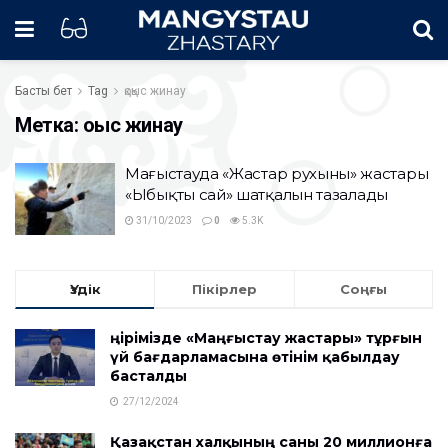
Басты бет
Tag
қоқыс жинау
Метка:
қоқыс жинау
Маңғыстауда «Жастар рухының» жастары
«Ыбықты сай» шатқалын тазалады
31/10/2023
0
5.3K
Үздік
Пікірлер
Соңғы
Өңірімізде «Маңғыстау жастары» тұрғын
үй бағдарламасына өтінім қабылдау
басталды
27/12/2024
Қазақстан халқының саны 20 миллионға