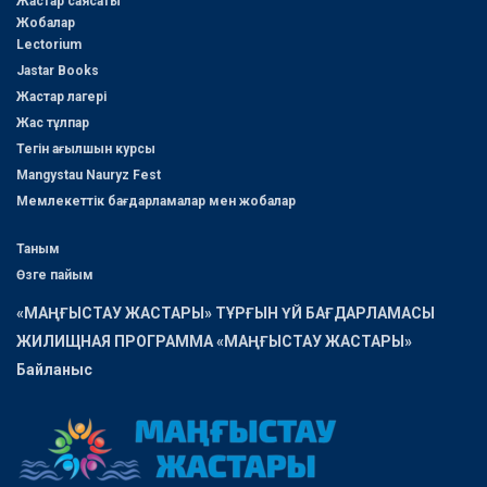
Жастар саясаты
Жобалар
Lectorium
Jastar Books
Жастар лагері
Жас тұлпар
Тегін ағылшын курсы
Mangystau Nauryz Fest
Мемлекеттік бағдарламалар мен жобалар
Таным
Өзге пайым
«МАҢҒЫСТАУ ЖАСТАРЫ» ТҰРҒЫН ҮЙ БАҒДАРЛАМАСЫ
ЖИЛИЩНАЯ ПРОГРАММА «МАҢҒЫСТАУ ЖАСТАРЫ»
Байланыс