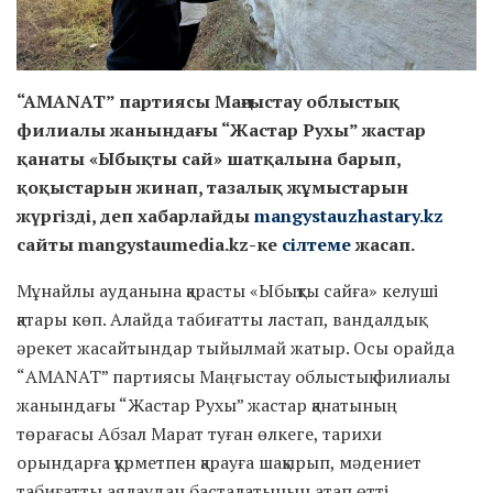
“AMANAT” партиясы Маңғыстау облыстық
филиалы жанындағы “Жастар Рухы” жастар
қанаты «Ыбықты сай» шатқалына барып,
қоқыстарын жинап, тазалық жұмыстарын
жүргізді, деп хабарлайды
mangystauzhastary.kz
сайты mangystaumedia.kz-ке
сілтеме
жасап.
Мұнайлы ауданына қарасты «Ыбықты сайға» келуші
қатары көп. Алайда табиғатты ластап, вандалдық
әрекет жасайтындар тыйылмай жатыр. Осы орайда
“AMANAT” партиясы Маңғыстау облыстық филиалы
жанындағы “Жастар Рухы” жастар қанатының
төрағасы Абзал Марат туған өлкеге, тарихи
орындарға құрметпен қарауға шақырып, мәдениет
табиғатты аялаудан басталатынын атап өтті.