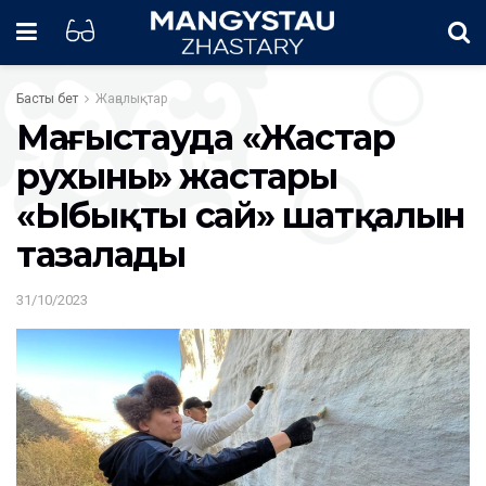
Басты бет
Жаңалықтар
Маңғыстауда «Жастар
рухының» жастары
«Ыбықты сай» шатқалын
тазалады
31/10/2023