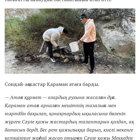
Сондай-ақ жастар Қараман атаға барды.
— Атаға құрмет — олардың рухына жасалған дұға.
Қараман атаға арналған мешіттің тазалығы мен
тәртібін бақылап, қонақтардың ықыласына бөленіп
жүрген Сәуле қажы жастардың талаптарын қолдап, ақ
батасын берді. Бес рет қажылыққа барып, киелі мекенге
келушілерге жағдай жасап отырған Сәуле қажы Меккеден