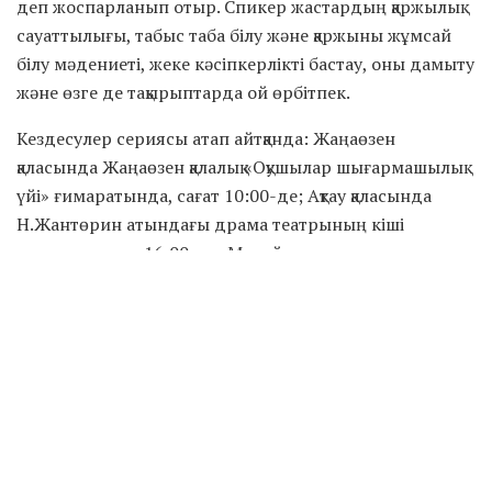
деп жоспарланып отыр. Спикер жастардың қаржылық
сауаттылығы, табыс таба білу және қаржыны жұмсай
білу мәдениеті, жеке кәсіпкерлікті бастау, оны дамыту
және өзге де тақырыптарда ой өрбітпек.
Кездесулер сериясы атап айтқанда: Жаңаөзен
қаласында Жаңаөзен қалалық «Оқушылар шығармашылық
үйі» ғимаратында, сағат 10:00-де; Ақтау қаласында
Н.Жантөрин атындағы драма театрының кіші
залында, сағат 16:00-де; Мұнайлы ауданында
Мұнайлы аудандық Мәдениет үйі ғимаратында, сағат
10:00-де өтеді.
Іс-шара Маңғыстау облысы Жастар саясаты
мәселелері жөніндегі басқармасының тапсырысы
негізінде, «Жастар керуені» жобасы аясында жүзеге
асқалы отыр.