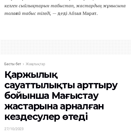
келген сыйлықтарын табыстап, жастардың жұмысына
толағай табыс тіледі,
— деді Абзал Марат.
Басты бет
Жаңалықтар
Қаржылық
сауаттылықты арттыру
бойынша Маңғыстау
жастарына арналған
кездесулер өтеді
27/10/2023