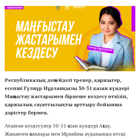
Республикалық деңгейдегі тренер, қаржыгер,
есепші Гүлнұр Нұрланқызы 30-31 қазан күндері
Маңғыстау жастарымен бірнеше кездесу өткізіп,
қаржылық сауаттылықты арттыру бойынша
дәрістер бермек.
Аталған кездесулер 30-31 қазан күндері Ақтау,
Жаңаөзен қалалары мен Мұнайлы ауданында өтеді