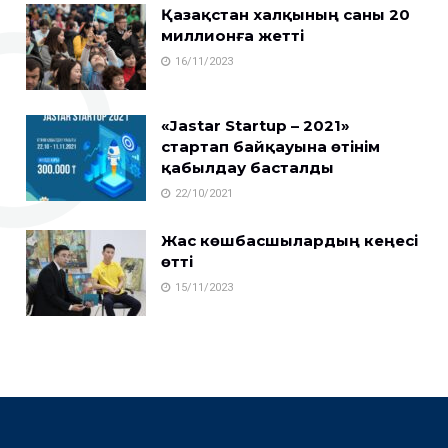
Қазақстан халқының саны 20
миллионға жетті
16/11/2023
«Jastar Startup – 2021»
стартап байқауына өтінім
қабылдау басталды
22/10/2021
Жас көшбасшылардың кеңесі
өтті
15/11/2023