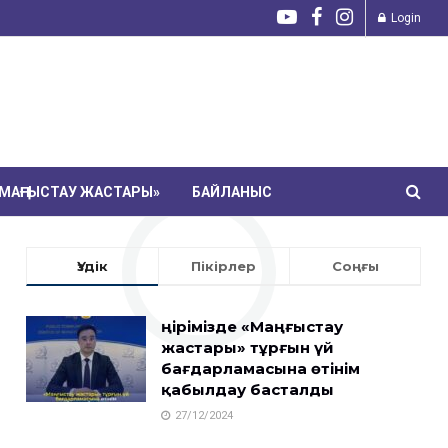
Login
МАҢҒЫСТАУ ЖАСТАРЫ»
БАЙЛАНЫС
Үздік
Пікірлер
Соңғы
Өңірімізде «Маңғыстау
жастары» тұрғын үй
бағдарламасына өтінім
қабылдау басталды
27/12/2024