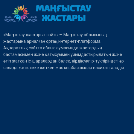
«Маңғыстау жастары» сайты — Маңғыстау облысының
жастарына арналған ортақ интернет-платформа.
Ақпараттық сайтта облыс аумағында жастардың
бастамасымен және қатысуымен ұйымдастырылатын және
өтіп жатқан іс-шаралардан бөлек, өңірдің түкпір-түкпіріндегі әр
салада жетістікке жеткен жас көшбасшылар насихатталады.