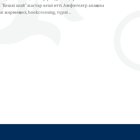
Кешкі шай" жастар кеші өтті. Амфитеатр алаңына
жәрмеңкесі, bookcrossing, түрлі ...