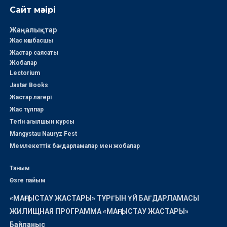
Сайт мәзірі
Жаңалықтар
Жас көшбасшы
Жастар саясаты
Жобалар
Lectorium
Jastar Books
Жастар лагері
Жас тұлпар
Тегін ағылшын курсы
Mangystau Nauryz Fest
Мемлекеттік бағдарламалар мен жобалар
Таным
Өзге пайым
«МАҢҒЫСТАУ ЖАСТАРЫ» ТҰРҒЫН ҮЙ БАҒДАРЛАМАСЫ
ЖИЛИЩНАЯ ПРОГРАММА «МАҢҒЫСТАУ ЖАСТАРЫ»
Байланыс