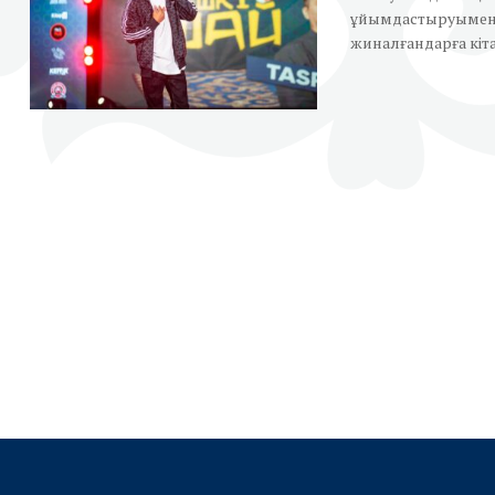
ұйымдастыруымен "
жиналғандарға кітап 