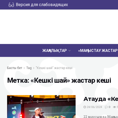
Версия для слабовидящих
ЖАҢАЛЫҚТАР
«МАҢҒЫСТАУ ЖАСТА
Басты бет
Tag
"Кешкі шай" жастар кеші
Метка:
«Кешкі шай» жастар кеші
Ақтауда «К
24/06/2024
0
5
22 маусымда Маңғы