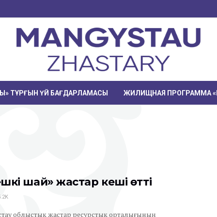
РЫ» ТҰРҒЫН ҮЙ БАҒДАРЛАМАСЫ
ЖИЛИЩНАЯ ПРОГРАММА «
ешкі шай» жастар кеші өтті
.2K
стау облыстық жастар ресурстық орталығының