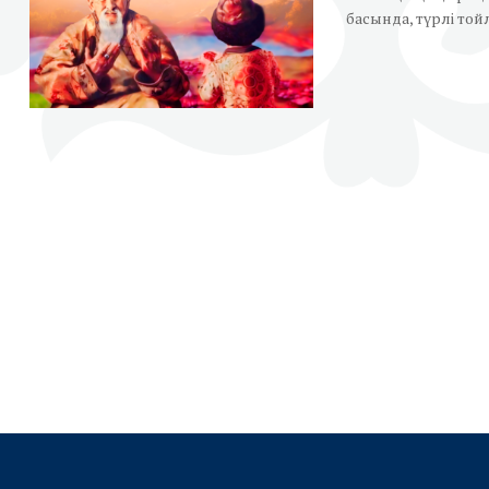
басында, түрлі тойл