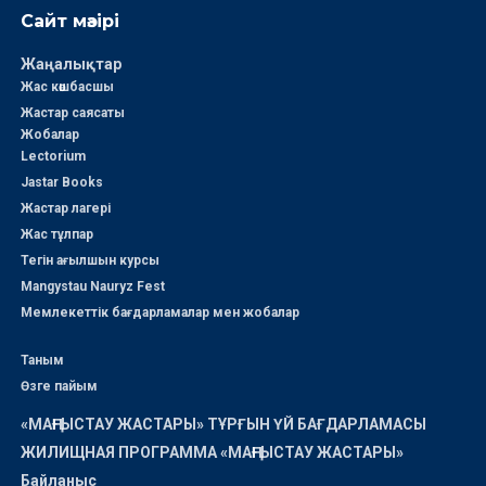
Сайт мәзірі
Жаңалықтар
Жас көшбасшы
Жастар саясаты
Жобалар
Lectorium
Jastar Books
Жастар лагері
Жас тұлпар
Тегін ағылшын курсы
Mangystau Nauryz Fest
Мемлекеттік бағдарламалар мен жобалар
Таным
Өзге пайым
«МАҢҒЫСТАУ ЖАСТАРЫ» ТҰРҒЫН ҮЙ БАҒДАРЛАМАСЫ
ЖИЛИЩНАЯ ПРОГРАММА «МАҢҒЫСТАУ ЖАСТАРЫ»
Байланыс