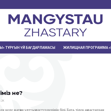
РЫ» ТҰРҒЫН ҮЙ БАҒДАРЛАМАСЫ
ЖИЛИЩНАЯ ПРОГРАММА «
іміз не?
.2K
ден келе жатқан ұлттық дәстүрлерінің бірі. Бата, тілек ақ дастархан