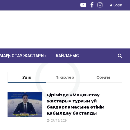
Login
МАҢҒЫСТАУ ЖАСТАРЫ»
БАЙЛАНЫС
Үздік
Пікірлер
Соңғы
Өңірімізде «Маңғыстау
жастары» тұрғын үй
бағдарламасына өтінім
қабылдау басталды
27/12/2024