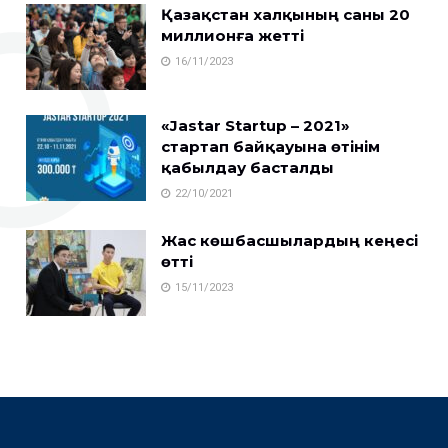
Қазақстан халқының саны 20
миллионға жетті
16/11/2023
«Jastar Startup – 2021»
стартап байқауына өтінім
қабылдау басталды
22/10/2021
Жас көшбасшылардың кеңесі
өтті
15/11/2023