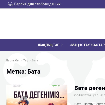
Версия для слабовидящих
ЖАҢАЛЫҚТАР
«МАҢҒЫСТАУ ЖАСТА
Басты бет
Tag
Бата
Метка:
Бата
Бата деген
14/03/2024
0
6
Бата – қазақтың ерте