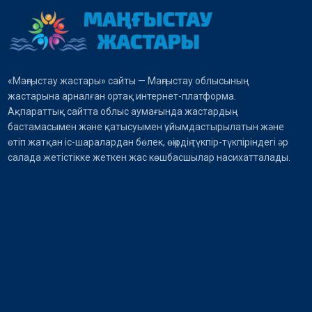
«Маңғыстау жастары» сайты — Маңғыстау облысының
жастарына арналған ортақ интернет-платформа.
Ақпараттық сайтта облыс аумағында жастардың
бастамасымен және қатысуымен ұйымдастырылатын және
өтіп жатқан іс-шаралардан бөлек, өңірдің түкпір-түкпіріндегі әр
салада жетістікке жеткен жас көшбасшылар насихатталады.