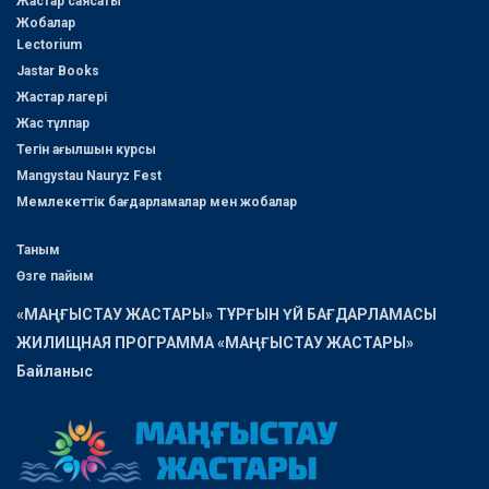
Жастар саясаты
Жобалар
Lectorium
Jastar Books
Жастар лагері
Жас тұлпар
Тегін ағылшын курсы
Mangystau Nauryz Fest
Мемлекеттік бағдарламалар мен жобалар
Таным
Өзге пайым
«МАҢҒЫСТАУ ЖАСТАРЫ» ТҰРҒЫН ҮЙ БАҒДАРЛАМАСЫ
ЖИЛИЩНАЯ ПРОГРАММА «МАҢҒЫСТАУ ЖАСТАРЫ»
Байланыс