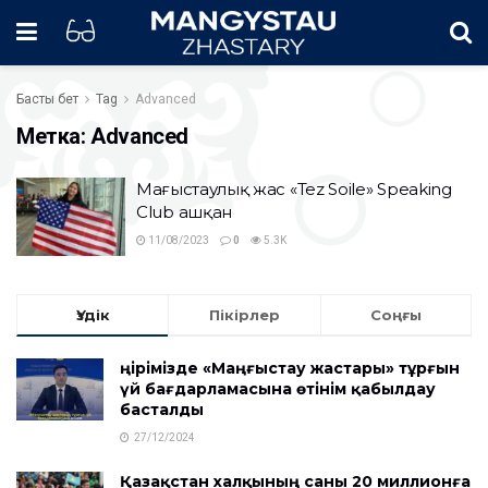
Басты бет
Tag
Advanced
Метка:
Advanced
Маңғыстаулық жас «Tez Soilе» Speaking
Club ашқан
11/08/2023
0
5.3K
Үздік
Пікірлер
Соңғы
Өңірімізде «Маңғыстау жастары» тұрғын
үй бағдарламасына өтінім қабылдау
басталды
27/12/2024
Қазақстан халқының саны 20 миллионға