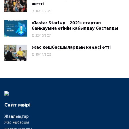
жетті
16/11/2023
«Jastar Startup – 2021» стартап
байқауына өтінім қабылдау басталды
22/10/2021
Жас көшбасшылардың кеңесі өтті
15/11/2023
Сайт мәзірі
Жаңалықтар
Жас көшбасшы