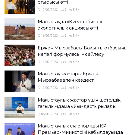
отырысы өтті
19/09/2023
0
5.5K
Маңғыстауда «Киелі табиғат»
экологиялық акциясы өтті
16/09/2023
0
5.4K
Ержан Мырзабаев: Бақытты отбасының
негізгі формуласы – сөйлесу
12/09/2023
0
5.5K
Маңғыстау жастары Ержан
Мырзабаевпен кездесті
12/09/2023
0
5.4K
Маңғыстаулық жастар үшін шетелдік
тағылымдама ұйымдастырылады
06/09/2023
0
5.4K
Маңғыстаулық екі спортшы ҚР
Премьер-Министрінің қабылдауында