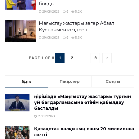
болды
29/08/2023
0
5.2K
Маңғыстау жастары заңгер Абзал
Құспанмен кездесті
29/08/2023
0
5.3K
1
2
…
8
PAGE 1 OF 8
Үздік
Пікірлер
Соңғы
Өңірімізде «Маңғыстау жастары» тұрғын
үй бағдарламасына өтінім қабылдау
басталды
27/12/2024
Қазақстан халқының саны 20 миллионға
жетті