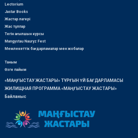
Lectorium
Jastar Books
Жастар лагері
Жас тұлпар
Тегін ағылшын курсы
Mangystau Nauryz Fest
Мемлекеттік бағдарламалар мен жобалар
Таным
Өзге пайым
«МАҢҒЫСТАУ ЖАСТАРЫ» ТҰРҒЫН ҮЙ БАҒДАРЛАМАСЫ
ЖИЛИЩНАЯ ПРОГРАММА «МАҢҒЫСТАУ ЖАСТАРЫ»
Байланыс