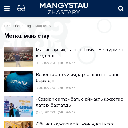
Басты бет
Tag
маңғыстау
Метка:
маңғыстау
Маңғыстаулық жастар Тимур Бектұрмен
кездесті
10/10/2023
0
5.4K
Волонтерлік ұйымдарға шағын грант
беріледі
04/10/2023
0
5.3K
«Caspian camp» батыс аймақтық жастар
лагері басталды
26/09/2023
0
5.4K
Облыстық жастар ісі жөніндегі кеңес