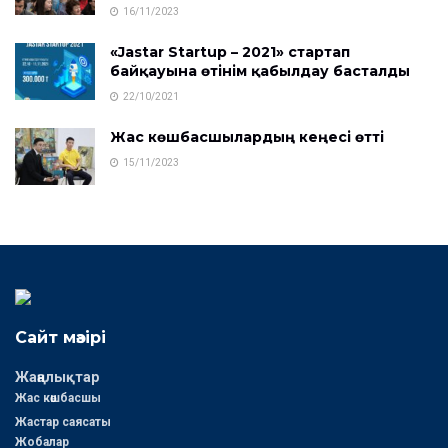
16/11/2023
«Jastar Startup – 2021» стартап
байқауына өтінім қабылдау басталды
22/10/2021
Жас көшбасшылардың кеңесі өтті
15/11/2023
Сайт мәзірі
Жаңалықтар
Жас көшбасшы
Жастар саясаты
Жобалар