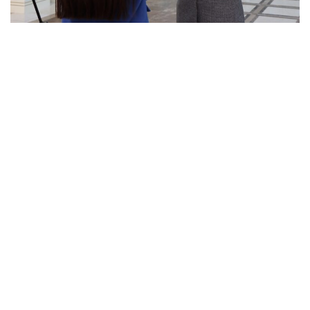
Орталық директоры Гүлмира Баянқызының
айтуынша, кездесудің мақсаты – берік қоғам, саналы
ұрпақ қалыптастыру. Жас отбасыларға, ата-анаға
психологиялық кеңес беру, өзекті тақырыптарды
қозғай отырып, мәселенің шешімін табуға
жәрдемдесу.
«Қазіргі таңда саналы түрде отбасын құру, оны берік
ұстап қалу өте маңызды. Себебі қоғамда ажырасу көп,
бұл алаңдайтын мәселе. Сондықтан жастар арасында
саналы түрде тұрмысқа шығып, үйлену, отбасын
құрудың маңыздылығын түсіндіру, өмірлік серікті
дұрыс таңдау және отбасындағы қарым-қатынасты
нығайту мақсатында кәсіби отбасылық психолог
Ержан Мырзабаевты өңірге шақырдық. Осы кездесу
арқылы жастарға дұрыс бағыт беріп, пайдалы