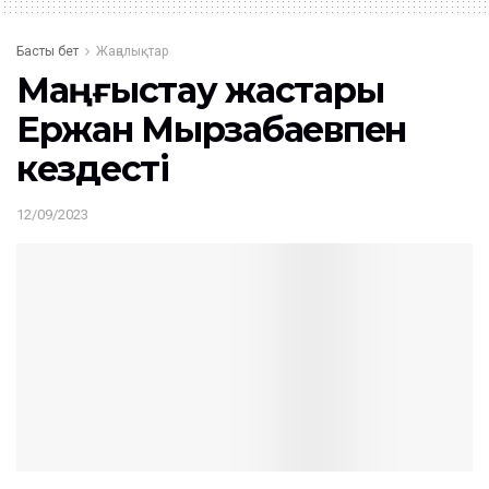
Басты бет
Жаңалықтар
Маңғыстау жастары
Ержан Мырзабаевпен
кездесті
12/09/2023