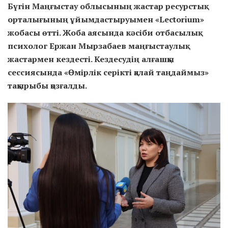
Бүгін Маңғыстау облысының жастар ресурстық
орталығының ұйымдастыруымен «Lectorium»
жобасы өтті. Жоба аясында кәсіби отбасылық
психолог Ержан Мырзабаев маңғыстаулық
жастармен кездесті. Кездесудің алғашқы
сессиясында «Өмірлік серікті қалай таңдаймыз»
тақырыбы қозғалды.