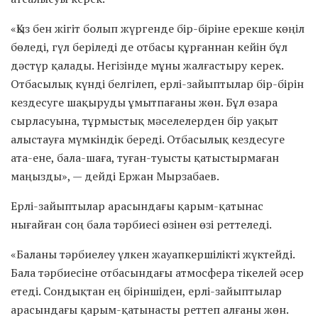
«Қыз бен жігіт болып жүргенде бір-біріне ерекше көңіл
бөледі, гүл беріледі де отбасы құрғаннан кейін бұл
дәстүр қалады. Негізінде мұны жалғастыру керек.
Отбасылық күнді белгілеп, ерлі-зайыптылар бір-бірін
кездесуге шақыруды ұмытпағаны жөн. Бұл өзара
сырласуына, тұрмыстық мәселелерден бір уақыт
алыстауға мүмкіндік береді. Отбасылық кездесуге
ата-ене, бала-шаға, туған-туысты қатыстырмаған
маңызды», — дейді Ержан Мырзабаев.
Ерлі-зайыптылар арасындағы қарым-қатынас
нығайған соң бала тәрбиесі өзінен өзі реттеледі.
«Баланы тәрбиелеу үлкен жауапкершілікті жүктейді.
Бала тәрбиесіне отбасындағы атмосфера тікелей әсер
етеді. Сондықтан ең біріншіден, ерлі-зайыптылар
арасындағы қарым-қатынасты реттеп алғаны жөн.