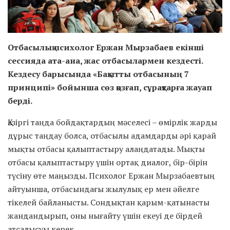
Отбасылық психолог Ержан Мырзабаев екінші
сессияда ата-ана, жас отбасылармен кездесті.
Кездесу барысында «Бақытты отбасының 7
принципі» бойынша сөз қозғап, сұрақтарға жауап
берді.
Қазіргі таңда бойдақтардың мәселесі – өмірлік жарды
дұрыс таңдау болса, отбасылы адамдарды әрі қарай
мықты отбасы қалыптастыру алаңдатады. Мықты
отбасы қалыптастыру үшін ортақ диалог, бір-бірін
түсіну өте маңызды. Психолог Ержан Мырзабаевтың
айтуынша, отбасындағы жылулық ер мен әйелге
тікелей байланысты. Сондықтан қарым-қатынасты
жандандырып, оны нығайту үшін екеуі де бірдей
атсалысуы керек.