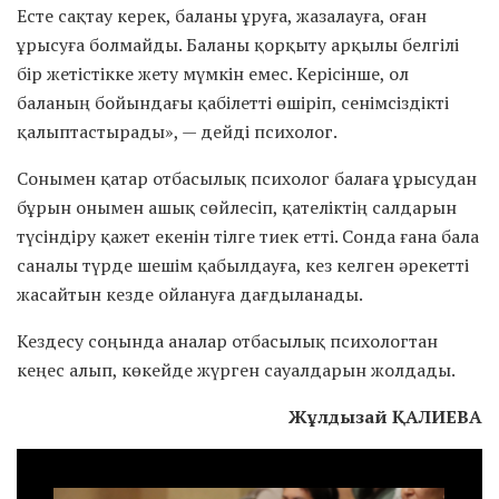
Есте сақтау керек, баланы ұруға, жазалауға, оған
ұрысуға болмайды. Баланы қорқыту арқылы белгілі
бір жетістікке жету мүмкін емес. Керісінше, ол
баланың бойындағы қабілетті өшіріп, сенімсіздікті
қалыптастырады», — дейді психолог.
Сонымен қатар отбасылық психолог балаға ұрысудан
бұрын онымен ашық сөйлесіп, қателіктің салдарын
түсіндіру қажет екенін тілге тиек етті. Сонда ғана бала
саналы түрде шешім қабылдауға, кез келген әрекетті
жасайтын кезде ойлануға дағдыланады.
Кездесу соңында аналар отбасылық психологтан
кеңес алып, көкейде жүрген сауалдарын жолдады.
Жұлдызай ҚАЛИЕВА