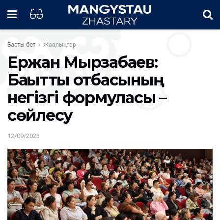
Басты бет
Жаңалықтар
Ержан Мырзабаев:
Бақытты отбасының
негізгі формуласы –
сөйлесу
12/09/2023