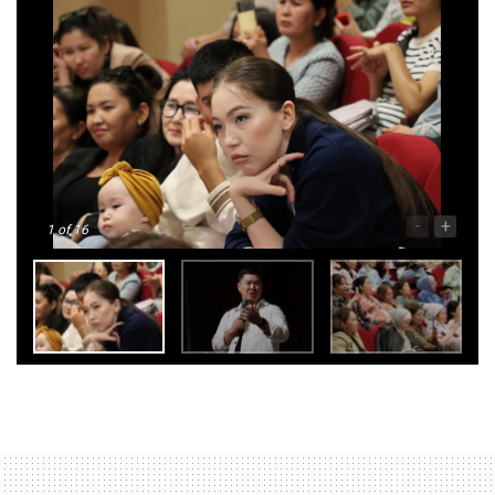
-
+
1
of 16