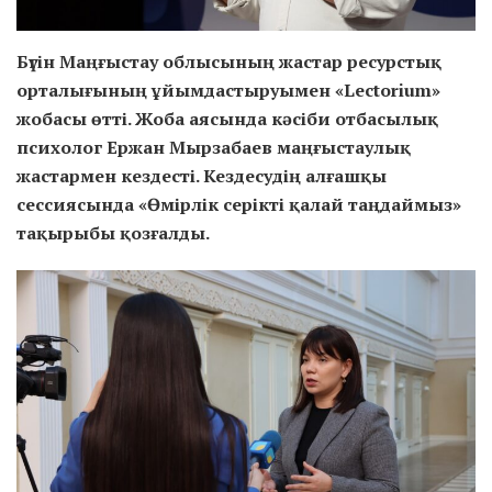
Бүгін Маңғыстау облысының жастар ресурстық
орталығының ұйымдастыруымен «Lectorium»
жобасы өтті. Жоба аясында кәсіби отбасылық
психолог Ержан Мырзабаев маңғыстаулық
жастармен кездесті. Кездесудің алғашқы
сессиясында «Өмірлік серікті қалай таңдаймыз»
тақырыбы қозғалды.