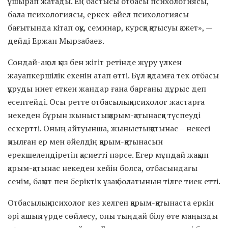
ұшырап жатады. Ең бастысы отбасы психологиясы,
бала психологиясы, еркек-әйел психологиясы
бағытында кітап оқу, семинар, курсқа қатысуы қажет», —
дейді Ержан Мырзабаев.
Сондай-ақ ол қыз бен жігіт ретінде жүру үлкен
жауапкершілік екенін атап өтті. Бұл қадамға тек отбасы
құруды ниет еткен жандар ғана барғаны дұрыс деп
есептейді. Осы ретте отбасылық психолог жастарға
некеден бұрын жыныстық қарым-қатынасқа түспеуді
ескертті. Оның айтуынша, жыныстық қатынас – некесі
қиылған ер мен әйелдің қарым-қатынасын
ерекшелендіретін қасиетті нәрсе. Егер мұндай жақын
қарым-қатынас некеден кейін болса, отбасындағы
сенім, бақыт пен беріктік ұзақ болатынын тілге тиек етті.
Отбасылық психолог кез келген қарым-қатынаста еркін
әрі ашық түрде сөйлесу, оны тыңдай білу өте маңызды