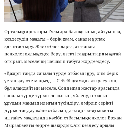
Орталық директоры Гүлмира Баянқызының айтуынша,
кездесудің мақсаты – берік қоғам, саналы ұрпақ
қалыптастыру. Жас отбасыларға, ата-анаға
психологиялық кеңес беру, өзекті тақырыптарды қозғай
отырып, мәселенің шешімін табуға жәрдемдесу.
«Қазіргі таңда саналы түрде отбасын құру, оны берік
ұстап қалу өте маңызды. Себебі қоғамда ажырасу көп,
бұл алаңдайтын мәселе. Сондықтан жастар арасында
саналы түрде тұрмысқа шығып, үйлену, отбасын
құрудың маңыздылығын түсіндіру, өмірлік серікті
дұрыс таңдау және отбасындағы қарым-қатынасты
нығайту мақсатында кәсіби отбасылық психолог Ержан
Мырзабаевты өңірге шақырдық. Осы кездесу арқылы