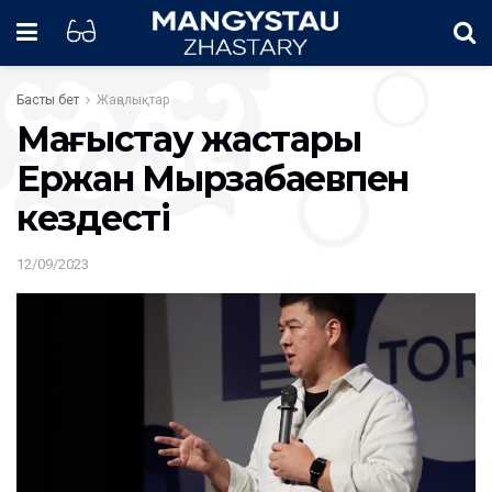
Басты бет
Жаңалықтар
Маңғыстау жастары
Ержан Мырзабаевпен
кездесті
12/09/2023