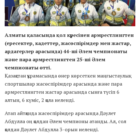
Алматы қаласында қол күресінен армрестлингтен
(ересектер, кадеттер, жасөспірімдер мен жастар,
ардагерлер арасында) 44-ші Әлем чемпионаты
және пара армрестлингтен 25-ші Әлем
чемпионаты өтті.
Қазақстан құрамасында өнер көрсеткен маңғыстаулық
спортшылар жасөспірімдер арасында және пара
армрестлингтен жастар арасында сынға түсіп 6
алтын, 6 күміс, 2 қола иеленді.
Атап айтқанда жасөспірімдер арасында Дәулет
Абдулла оң қолдан Әлем чемпионы атанды. Ал, сол
қолдан Дәулет Абдулла 3-орын иеленді.