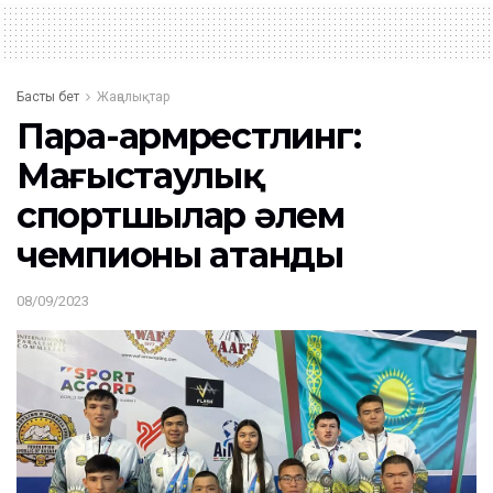
Басты бет
Жаңалықтар
Пара-армрестлинг:
Маңғыстаулық
спортшылар әлем
чемпионы атанды
08/09/2023