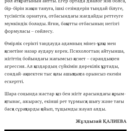
рөл атқаратынын айтты. Егер ортада диалог жиі болса,
бір-бірін жақын тануға, ішкі сезімдерін тыңдай білуге,
түсіністік орнатуға, отбасындағы жағдайды реттеуге
мүмкіндік болады. Яғни, бақытты отбасының негізгі
формуласы – сөйлесу.
Өмірлік серікті таңдауда адамның мінез-құлқы мен
қасиетіне назар аудару керек. Психологтың айтуынша,
жігіттің бойындағы жағымсыз қасиет – сараңдық пен
агрессия. Ал қыздардың сүйкімін дөрекілік құртады,
сондай-ақ шектен тыс қолы ашықтық та орынсыз екенін
ескертті.
Шара соңында жастар қыз бен жігіт арасындағы қарым-
қатынас, ажырасу, екінші рет тұрмысқа шығу және тағы
басқа сұрақтарды қойып, тұщымды жауап алды.
Жұлдызай ҚАЛИЕВА