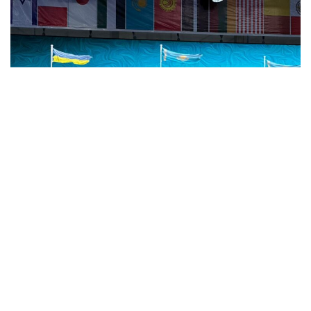
Сондай-ақ, Әлем чемпионатына көру (VI), есту (HI)
және тірек-қимыл аппараты зақымданған (PID, PIU,
PIUH, PIDH, СPD, CPU) спортшылар қатысты. Жарыс
ересектер мен қатар U23 жастар арасында өтіп, ел