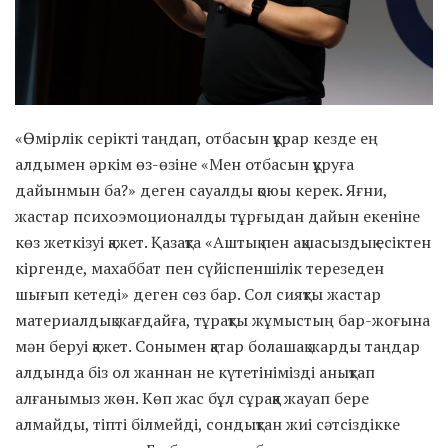
«Өмірлік серікті таңдап, отбасын құрар кезде ең
алдымен әркім өз-өзіне «Мен отбасын құруға
дайынмын ба?» деген сауалды қоюы керек. Яғни,
жастар психоэмоционалды тұрғыдан дайын екеніне
көз жеткізуі қажет. Қазақта «Аштық пен ақшасыздық есіктен
кіргенде, махаббат пен сүйіспеншілік терезеден
шығып кетеді» деген сөз бар. Сол сияқты жастар
материалдық жағдайға, тұрақты жұмыстың бар-жоғына
мән беруі қажет. Сонымен қатар болашақ жарды таңдар
алдында біз ол жаннан не күтетінімізді анықтап
алғанымыз жөн. Көп жас бұл сұраққа жауап бере
алмайды, тіпті білмейді, сондықтан жиі сәтсіздікке