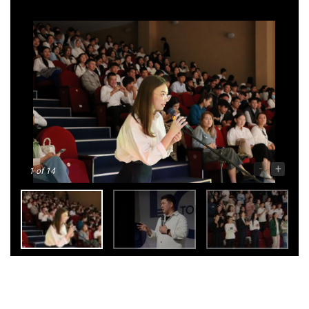
-
+
1
of 14