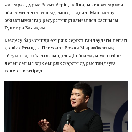
жастарға дұрыс бағыт беріп, пайдалы ақпараттармен
бөлісеміз деген сенімдемін», — дейді Маңғыстау
облыстық жастар ресурстық орталығының басшысы
Гүлмира Баянқызы.
Кездесу барысында өмірлік серікті таңдаудағы негізгі
қателік айтылды. Психолог Ержан Мырзабаевтың
айтуынша, отбасылық модельдің болмауы мен өзіне
деген сенімсіздік өмірлік жарды дұрыс таңдауға
кедергі келтіреді.