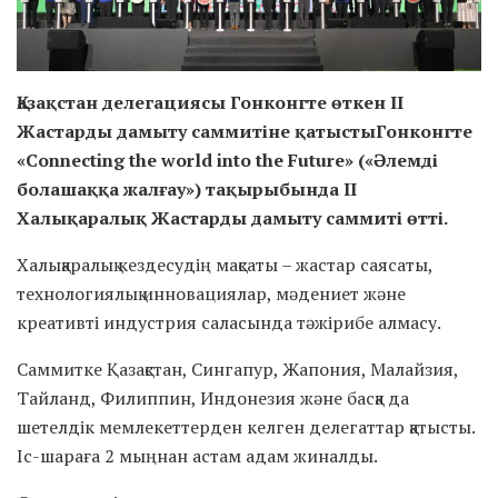
Қазақстан делегациясы Гонконгте өткен II
Жастарды дамыту саммитіне қатысты
Гонконгте
«Connecting the world into the Future» («Әлемді
болашаққа жалғау») тақырыбында II
Халықаралық Жастарды дамыту саммиті өтті.
Халықаралық кездесудің мақсаты – жастар саясаты,
технологиялық инновациялар, мәдениет және
креативті индустрия саласында тәжірибе алмасу.
Саммитке Қазақстан, Сингапур, Жапония, Малайзия,
Тайланд, Филиппин, Индонезия және басқа да
шетелдік мемлекеттерден келген делегаттар қатысты.
Іс-шараға 2 мыңнан астам адам жиналды.