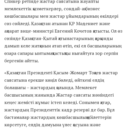
Спикер ретінде жастар саясатына жауапты
мемлекеттік қызметкерлер, сондай-ақ бизнес
көшбасшылары мен жастар ұйымдарының өкілдері
сөз сөйледі. Қазақстан атынан ҚР Мәдениет және
ақпарат вице-министрі Евгений Кочетов қатысты. Ол өз
сөзінде Қазақстан-Қытай қатынастарының қарқынды
дамып келе жатқанын атап өтіп, екі ел басшыларының
өзара сапары ынтымақтастықты нығайтуға зор серпін
бергенін айтты.
«Қазақстан Президенті Қасым-Жомарт Тоқаев жастар
саясатына ерекше көңіл бөледі, өйткені елдің
болашағы – жастардың қолында. Мемлекет
басшысының жанында Жастар саясаты жөніндегі
кеңес жемісті жұмыс істеп келеді. Сонымен қатар,
жастардың Президенттік кадр резерві де бар. Бұл
бастамалар жастардың көшбасшылық қабілеттерін
көрсетуге, елдің дамуына үлес қосуына және