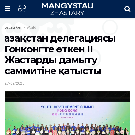
Басты бет
World
Қазақстан делегациясы
Гонконгте өткен II
Жастарды дамыту
саммитіне қатысты
27/09/2025