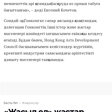
мемлекеттік әрі қоғамдық басқаруда өз орнын табуға
бағытталған», – деді Евгений Кочетов.
Сондай-ақ, Гонконгке сапар аясында қазақстандық
делегация Гонконгтің Ішкі істер және жастар
мәселелері жөніндегі хатшысымен екіжақты кездесу
өткізді. Бұдан бөлек, Hong Kong Arts Development
Council басшылығымен келіссөздер жүргізіліп,
креативті индустрия саласындағы әріптестікті
дамыту мәселелері талқыланды.
Басты бет
Жаңалықтар
«Жасыл ел» жастар