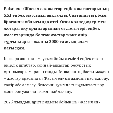
Елімізде «Жасыл ел» жастар еңбек жасақтарының
XXI еңбек маусымы аяқталды. Салтанатты рәсім
Қарағанды облысында өтті. Оған колледждер мен
жоғары оқу орындарының студенттері, еңбек
жасақтарында болған жастар және өңір
тұрғындары – жалпы 3000-ға жуық адам
қатысқан.
Іс-шара аясында маусым бойы жемісті еңбек еткен
өңірлік штабтар, сондай-ақ жастар ресурстық
орталықтары марапатталды. Іс-шараның басты мақсаты
– жастар арасында «Жасыл ел» қозғалысын насихаттау,
тәжірибе алмасу, белсенді қауымдастық қалыптастыру
және бос уақытты тиімді пайдалану.
2025 жылдың қорытындысы бойынша «Жасыл ел»
бағдарламасы аясында 34 мыңнан астам жас