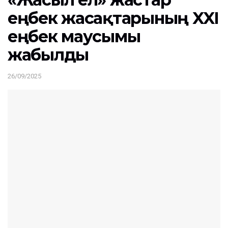
еңбек жасақтарының XXI
еңбек маусымы
жабылды
26/09/2025