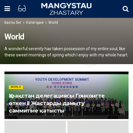
Басты бет
Категория
World
World
A wonderful serenity has taken possession of my entire soul, like
these sweet mornings of spring which I enjoy with my whole heart.
WORLD
Қазақстан делегациясы Гонконгте
өткен II Жастарды дамыту
саммитіне қатысты