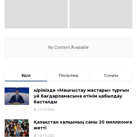
No Content Available
Үздік
Пікірлер
Соңғы
Өңірімізде «Маңғыстау жастары» тұрғын
үй бағдарламасына өтінім қабылдау
басталды
27/12/2024
Қазақстан халқының саны 20 миллионға
жетті
16/11/2023