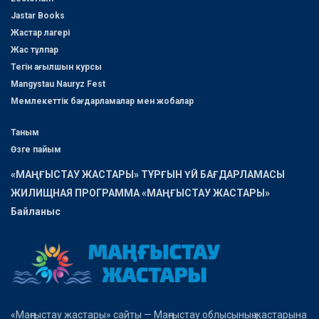
Jastar Books
Жастар лагері
Жас тұлпар
Тегін ағылшын курсы
Mangystau Nauryz Fest
Мемлекеттік бағдарламалар мен жобалар
Таным
Өзге пайым
«МАҢҒЫСТАУ ЖАСТАРЫ» ТҰРҒЫН ҮЙ БАҒДАРЛАМАСЫ
ЖИЛИЩНАЯ ПРОГРАММА «МАҢҒЫСТАУ ЖАСТАРЫ»
Байланыс
«Маңғыстау жастары» сайты — Маңғыстау облысының жастарына