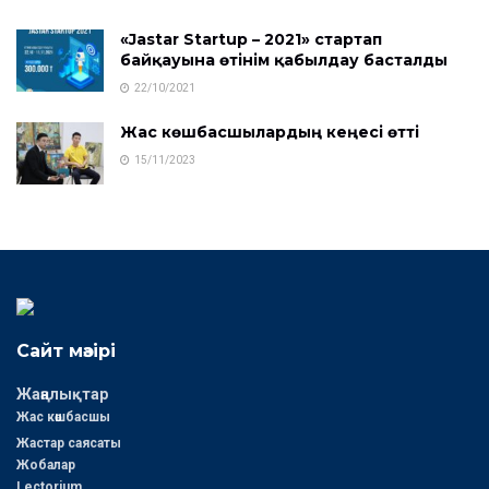
«Jastar Startup – 2021» стартап
байқауына өтінім қабылдау басталды
22/10/2021
Жас көшбасшылардың кеңесі өтті
15/11/2023
Сайт мәзірі
Жаңалықтар
Жас көшбасшы
Жастар саясаты
Жобалар
Lectorium