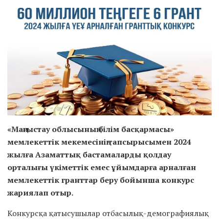
«Маңғыстау облысының білім басқармасы»
мемлекеттік мекемесінің тапсырысымен 2024
жылға Азаматтық бастамаларды қолдау
орталығы үкіметтік емес ұйымдарға арналған
мемлекеттік гранттар беру бойынша конкурс
жариялап отыр.
Конкурсқа қатысушылар отбасылық-демографиялық