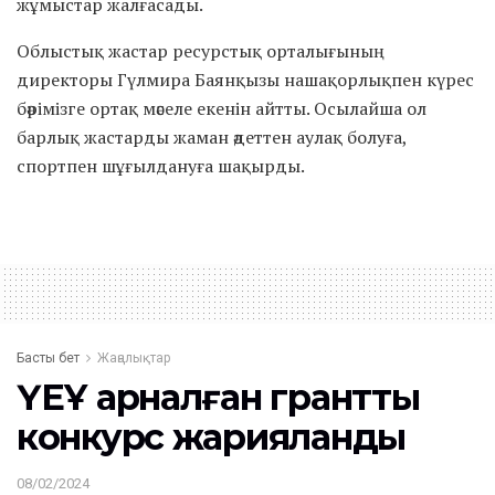
жұмыстар жалғасады.
Облыстық жастар ресурстық орталығының
директоры Гүлмира Баянқызы нашақорлықпен күрес
бәрімізге ортақ мәселе екенін айтты. Осылайша ол
барлық жастарды жаман әдеттен аулақ болуға,
спортпен шұғылдануға шақырды.
Басты бет
Жаңалықтар
ҮЕҰ арналған гранттық
конкурс жарияланды
08/02/2024