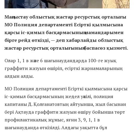
Маңғыстау облыстық жастар ресурстық орталығы
МО Полиция департаменті Есірткі қылмысына
қарсы іс-қимыл басқармасының мамандарымен
бірге рейд өткізді, — деп хабарлайды облыстық
жастар ресурстық орталығының баспасөз қызметі.
Олар 1, 1 в және 6 шағынаудандарда 100-ге жуық
граффити жазуын өшіріп, есірткі жарнамаларының
алдын алды.
МО Полиция департаменті Есірткі қылмысына қарсы
іс-қимыл басқармасының жедел уәкілі, полиция
капитаны Д. Қолғанатовтың айтуынша, жыл басынан
бері Ақтауда граффити жазуын өшіру бойынша төрт
профилактикалық жұмыс, яғни 3, 9, 1, 1 в
шағынауданда өткізілді. Алдағы уақытта бұл