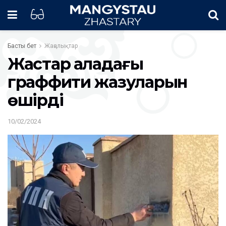
Басты бет
Жаңалықтар
Жастар қаладағы
граффити жазуларын
өшірді
10/02/2024