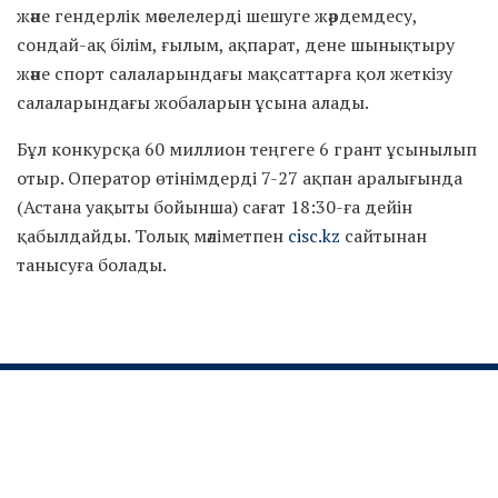
және гендерлік мәселелерді шешуге жәрдемдесу,
сондай-ақ білім, ғылым, ақпарат, дене шынықтыру
және спорт салаларындағы мақсаттарға қол жеткізу
салаларындағы жобаларын ұсына алады.
Бұл конкурсқа 60 миллион теңгеге 6 грант ұсынылып
отыр. Оператор өтінімдерді 7-27 ақпан аралығында
(Астана уақыты бойынша) сағат 18:30-ға дейін
қабылдайды. Толық мәліметпен
cisc.kz
сайтынан
танысуға болады.
Сайт мәзірі