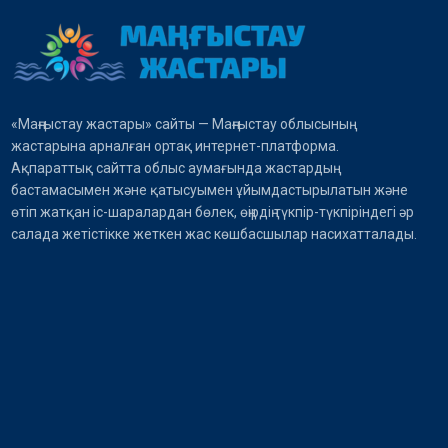
«Маңғыстау жастары» сайты — Маңғыстау облысының
жастарына арналған ортақ интернет-платформа.
Ақпараттық сайтта облыс аумағында жастардың
бастамасымен және қатысуымен ұйымдастырылатын және
өтіп жатқан іс-шаралардан бөлек, өңірдің түкпір-түкпіріндегі әр
салада жетістікке жеткен жас көшбасшылар насихатталады.