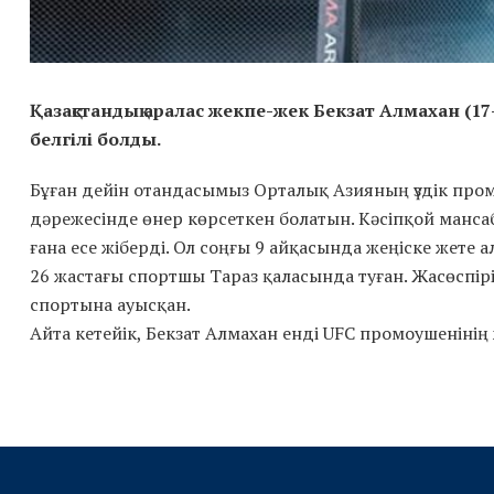
Қазақстандық аралас жекпе-жек Бекзат Алмахан (1
белгілі болды.
Бұған дейін отандасымыз Орталық Азияның үздік пром
дәрежесінде өнер көрсеткен болатын. Кәсіпқой мансаб
ғана есе жіберді. Ол соңғы 9 айқасында жеңіске жете а
26 жастағы спортшы Тараз қаласында туған. Жасөспі
спортына ауысқан.
Айта кетейік, Бекзат Алмахан енді UFC промоушенінің