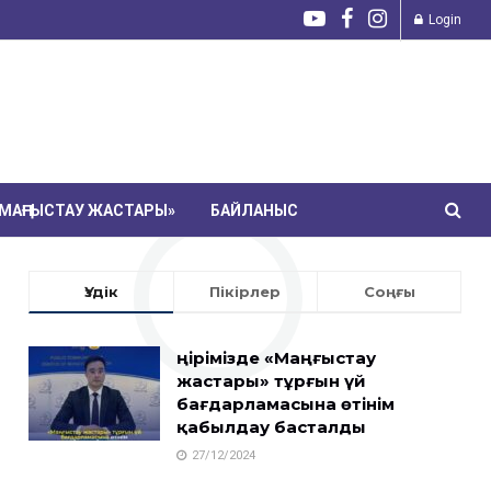
Login
МАҢҒЫСТАУ ЖАСТАРЫ»
БАЙЛАНЫС
Үздік
Пікірлер
Соңғы
Өңірімізде «Маңғыстау
жастары» тұрғын үй
бағдарламасына өтінім
қабылдау басталды
27/12/2024