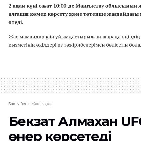
2 ақпан күні сағат 10:00-де Маңғыстау облысыны
алғашқы көмек көрсету және төтенше жағдайдағы 
өтеді.
Жас мамандар үшін ұйымдастырылған шарада өңірдің
қызметінің өкілдері өз тәжірибелерімен бөлісетін бол
Басты бет
Жаңалықтар
Бекзат Алмахан U
өнер көрсетеді