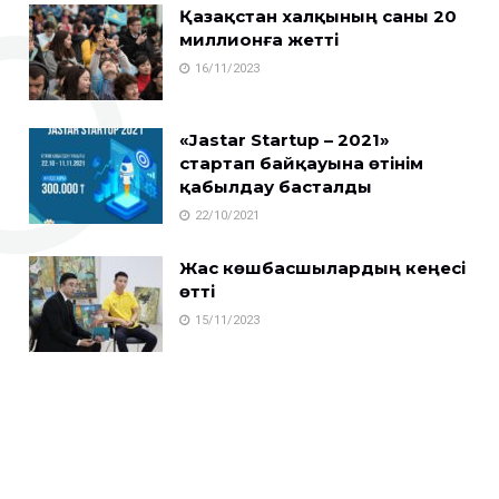
Қазақстан халқының саны 20
миллионға жетті
16/11/2023
«Jastar Startup – 2021»
стартап байқауына өтінім
қабылдау басталды
22/10/2021
Жас көшбасшылардың кеңесі
өтті
15/11/2023