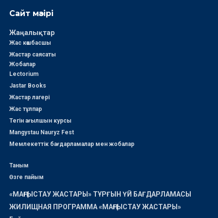
Сайт мәзірі
Жаңалықтар
Жас көшбасшы
Жастар саясаты
Жобалар
Lectorium
Jastar Books
Жастар лагері
Жас тұлпар
Тегін ағылшын курсы
Mangystau Nauryz Fest
Мемлекеттік бағдарламалар мен жобалар
Таным
Өзге пайым
«МАҢҒЫСТАУ ЖАСТАРЫ» ТҰРҒЫН ҮЙ БАҒДАРЛАМАСЫ
ЖИЛИЩНАЯ ПРОГРАММА «МАҢҒЫСТАУ ЖАСТАРЫ»