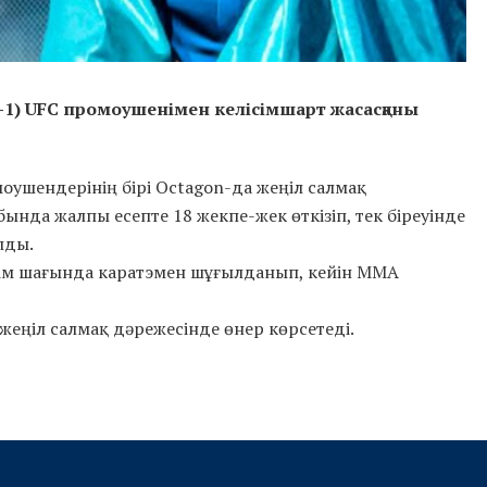
7-1) UFC промоушенімен келісімшарт жасасқаны
оушендерінің бірі Octagon-да жеңіл салмақ
ында жалпы есепте 18 жекпе-жек өткізіп, тек біреуінде
лды.
рім шағында каратэмен шұғылданып, кейін ММА
 жеңіл салмақ дәрежесінде өнер көрсетеді.