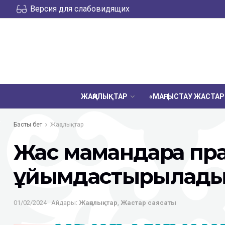
Версия для слабовидящих
ЖАҢАЛЫҚТАР
«МАҢҒЫСТАУ ЖАСТА
Басты бет
Жаңалықтар
Жас мамандарға пр
ұйымдастырылад
01/02/2024
Айдары:
Жаңалықтар
,
Жастар саясаты