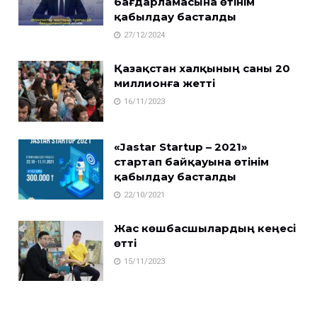
бағдарламасына өтінім
қабылдау басталды
27/12/2024
Қазақстан халқының саны 20
миллионға жетті
16/11/2023
«Jastar Startup – 2021»
стартап байқауына өтінім
қабылдау басталды
22/10/2021
Жас көшбасшылардың кеңесі
өтті
15/11/2023