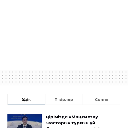
Үздік
Пікірлер
Соңғы
Өңірімізде «Маңғыстау
жастары» тұрғын үй