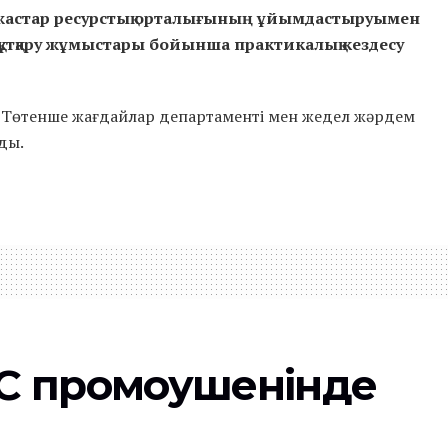
ң жастар ресурстық орталығының ұйымдастыруымен
құтқару жұмыстары бойынша практикалық кездесу
 Төтенше жағдайлар департаменті мен жедел жәрдем
ады.
FC промоушенінде