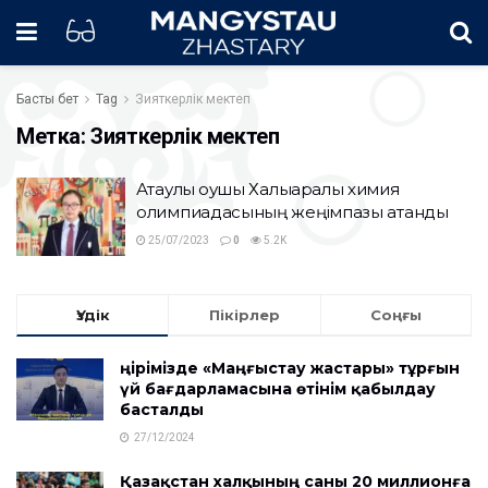
Басты бет
Tag
Зияткерлік мектеп
Метка:
Зияткерлік мектеп
Ақтаулық оқушы Халықаралық химия
олимпиадасының жеңімпазы атанды
25/07/2023
0
5.2K
Үздік
Пікірлер
Соңғы
Өңірімізде «Маңғыстау жастары» тұрғын
үй бағдарламасына өтінім қабылдау
басталды
27/12/2024
Қазақстан халқының саны 20 миллионға