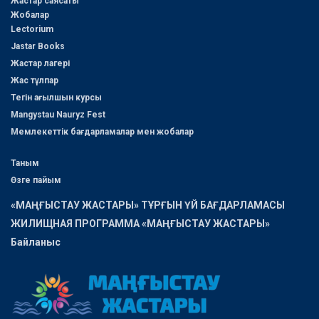
Жастар саясаты
Жобалар
Lectorium
Jastar Books
Жастар лагері
Жас тұлпар
Тегін ағылшын курсы
Mangystau Nauryz Fest
Мемлекеттік бағдарламалар мен жобалар
Таным
Өзге пайым
«МАҢҒЫСТАУ ЖАСТАРЫ» ТҰРҒЫН ҮЙ БАҒДАРЛАМАСЫ
ЖИЛИЩНАЯ ПРОГРАММА «МАҢҒЫСТАУ ЖАСТАРЫ»
Байланыс