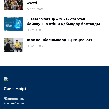
жетті
16/11/2023
«Jastar Startup – 2021» стартап
байқауына өтінім қабылдау басталды
22/10/2021
Жас көшбасшылардың кеңесі өтті
15/11/2023
Сайт мәзірі
Жаңалықтар
Жас көшбасшы