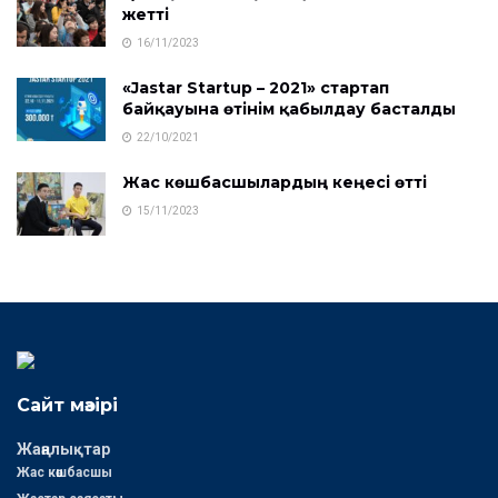
жетті
16/11/2023
«Jastar Startup – 2021» стартап
байқауына өтінім қабылдау басталды
22/10/2021
Жас көшбасшылардың кеңесі өтті
15/11/2023
Сайт мәзірі
Жаңалықтар
Жас көшбасшы