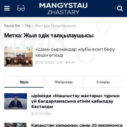
Басты бет
Tag
Жыл үздік талқылаушысы
Метка:
Жыл үздік талқылаушысы
«Шам» оқырмандар клубы есеп беру
кешін өткізді
20/12/2023
0
5.4K
Үздік
Пікірлер
Соңғы
Өңірімізде «Маңғыстау жастары» тұрғын
үй бағдарламасына өтінім қабылдау
басталды
27/12/2024
Қазақстан халқының саны 20 миллионға