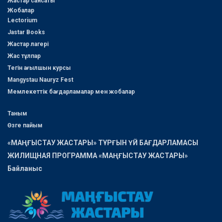
Жастар саясаты
Жобалар
Lectorium
Jastar Books
Жастар лагері
Жас тұлпар
Тегін ағылшын курсы
Mangystau Nauryz Fest
Мемлекеттік бағдарламалар мен жобалар
Таным
Өзге пайым
«МАҢҒЫСТАУ ЖАСТАРЫ» ТҰРҒЫН ҮЙ БАҒДАРЛАМАСЫ
ЖИЛИЩНАЯ ПРОГРАММА «МАҢҒЫСТАУ ЖАСТАРЫ»
Байланыс