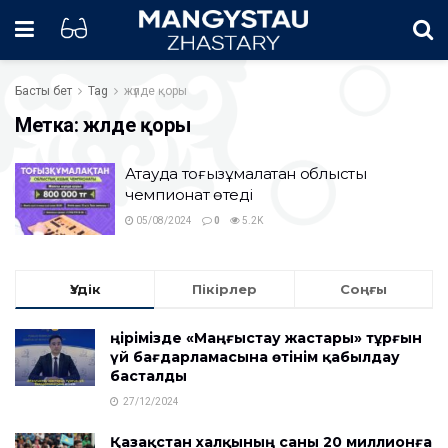
Басты бет
Tag
жүлде қоры
Метка:
жүлде қоры
Ақтауда тоғызқұмалақтан облыстық
чемпионат өтеді
05/08/2024
0
5.2K
Үздік
Пікірлер
Соңғы
Өңірімізде «Маңғыстау жастары» тұрғын
үй бағдарламасына өтінім қабылдау
басталды
27/12/2024
Қазақстан халқының саны 20 миллионға