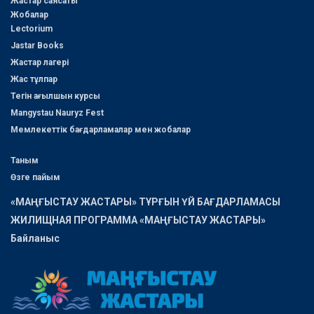
Жастар саясаты
Жобалар
Lectorium
Jastar Books
Жастар лагері
Жас тұлпар
Тегін ағылшын курсы
Mangystau Nauryz Fest
Мемлекеттік бағдарламалар мен жобалар
Таным
Өзге пайым
«МАҢҒЫСТАУ ЖАСТАРЫ» ТҰРҒЫН ҮЙ БАҒДАРЛАМАСЫ
ЖИЛИЩНАЯ ПРОГРАММА «МАҢҒЫСТАУ ЖАСТАРЫ»
Байланыс