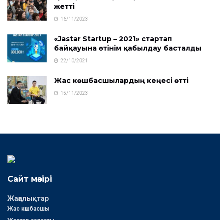
жетті
16/11/2023
«Jastar Startup – 2021» стартап
байқауына өтінім қабылдау басталды
22/10/2021
Жас көшбасшылардың кеңесі өтті
15/11/2023
Сайт мәзірі
Жаңалықтар
Жас көшбасшы