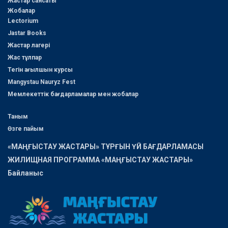
Жастар саясаты
Жобалар
Lectorium
Jastar Books
Жастар лагері
Жас тұлпар
Тегін ағылшын курсы
Mangystau Nauryz Fest
Мемлекеттік бағдарламалар мен жобалар
Таным
Өзге пайым
«МАҢҒЫСТАУ ЖАСТАРЫ» ТҰРҒЫН ҮЙ БАҒДАРЛАМАСЫ
ЖИЛИЩНАЯ ПРОГРАММА «МАҢҒЫСТАУ ЖАСТАРЫ»
Байланыс