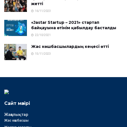
жетті
16/11/2023
«Jastar Startup – 2021» стартап
байқауына өтінім қабылдау басталды
22/10/2021
Жас көшбасшылардың кеңесі өтті
15/11/2023
Сайт мәзірі
Жаңалықтар
Жас көшбасшы