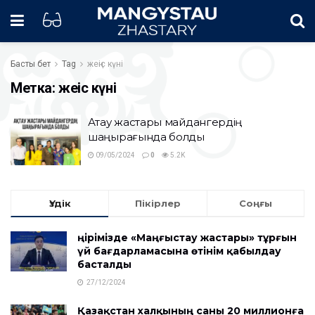
Басты бет
Tag
жеңіс күні
Метка:
жеңіс күні
Ақтау жастары майдангердің
шаңырағында болды
09/05/2024
0
5.2K
Үздік
Пікірлер
Соңғы
Өңірімізде «Маңғыстау жастары» тұрғын
үй бағдарламасына өтінім қабылдау
басталды
27/12/2024
Қазақстан халқының саны 20 миллионға