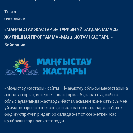
Таным
Өзге пайым
«МАҢҒЫСТАУ ЖАСТАРЫ» ТҰРҒЫН ҮЙ БАҒДАРЛАМАСЫ
ЖИЛИЩНАЯ ПРОГРАММА «МАҢҒЫСТАУ ЖАСТАРЫ»
Байланыс
«Маңғыстау жастары» сайты — Маңғыстау облысының жастарына
арналған ортақ интернет-платформа. Ақпараттық сайтта
облыс аумағында жастардың бастамасымен және қатысуымен
ұйымдастырылатын және өтіп жатқан іс-шаралардан бөлек,
өңірдің түкпір-түкпіріндегі әр салада жетістікке жеткен жас
көшбасшылар насихатталады.