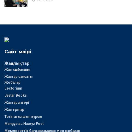
15/11/2023
Сайт мәзірі
Жаңалықтар
Жас көшбасшы
Жастар саясаты
Жобалар
Lectorium
Jastar Books
Жастар лагері
Жас тұлпар
Тегін ағылшын курсы
Mangystau Nauryz Fest
Мемлекеттік бағдарламалар мен жобалар