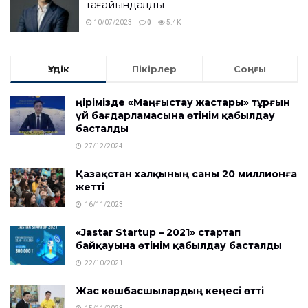
тағайындалды
10/07/2023
0
5.4K
Үздік
Пікірлер
Соңғы
Өңірімізде «Маңғыстау жастары» тұрғын
үй бағдарламасына өтінім қабылдау
басталды
27/12/2024
Қазақстан халқының саны 20 миллионға
жетті
16/11/2023
«Jastar Startup – 2021» стартап
байқауына өтінім қабылдау басталды
22/10/2021
Жас көшбасшылардың кеңесі өтті