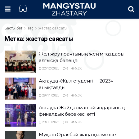
Басты бет
Tag
жастар саясаты
Метка:
жастар саясаты
Жол жүру грантының жеңімпаздары
алғысқа бөленді
22/12/2023
0
5.2K
Ақтауда «Жыл студенті — 2023»
анықталды
29/11/2023
0
5.3K
Ақтауда Жайдарман ойындарының
финалдық бәсекесі өтті
29/11/2023
0
5.3K
Мұқаш Оралбай жаңа қызметке