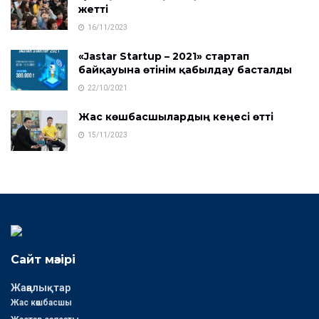
жетті
16/11/2023
«Jastar Startup – 2021» стартап
байқауына өтінім қабылдау басталды
22/10/2021
Жас көшбасшылардың кеңесі өтті
15/11/2023
Сайт мәзірі
Жаңалықтар
Жас көшбасшы