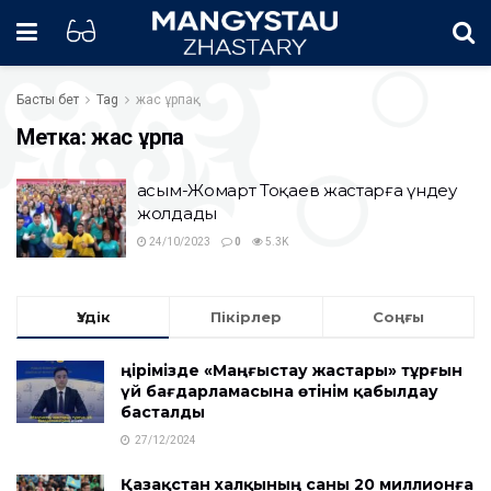
Басты бет
Tag
жас ұрпақ
Метка:
жас ұрпақ
Қасым-Жомарт Тоқаев жастарға үндеу
жолдады
24/10/2023
0
5.3K
Үздік
Пікірлер
Соңғы
Өңірімізде «Маңғыстау жастары» тұрғын
үй бағдарламасына өтінім қабылдау
басталды
27/12/2024
Қазақстан халқының саны 20 миллионға