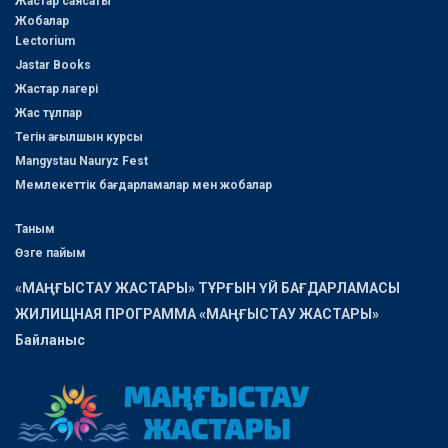
Жастар саясаты
Жобалар
Lectorium
Jastar Books
Жастар лагері
Жас тұлпар
Тегін ағылшын курсы
Mangystau Nauryz Fest
Мемлекеттік бағдарламалар мен жобалар
Таным
Өзге пайым
«МАҢҒЫСТАУ ЖАСТАРЫ» ТҰРҒЫН ҮЙ БАҒДАРЛАМАСЫ
ЖИЛИЩНАЯ ПРОГРАММА «МАҢҒЫСТАУ ЖАСТАРЫ»
Байланыс