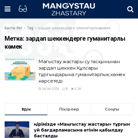
Басты бет
Tag
зардап шеккендерге гуманитарлық көмек
Метка:
зардап шеккендерге гуманитарлық
көмек
Маңғыстау жастары су тасқынынан
зардап шеккен Құлсары
тұрғындарына гуманитарлық көмек
көрсетеді
06/04/2024
0
5.2K
Үздік
Пікірлер
Соңғы
Өңірімізде «Маңғыстау жастары» тұрғын
үй бағдарламасына өтінім қабылдау
басталды