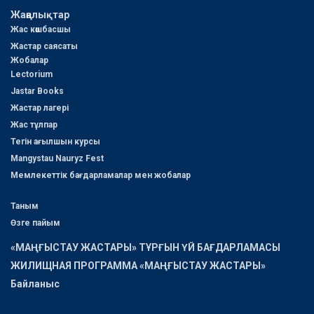
Жаңалықтар
Жас көшбасшы
Жастар саясаты
Жобалар
Lectorium
Jastar Books
Жастар лагері
Жас тұлпар
Тегін ағылшын курсы
Mangystau Nauryz Fest
Мемлекеттік бағдарламалар мен жобалар
Таным
Өзге пайым
«МАҢҒЫСТАУ ЖАСТАРЫ» ТҰРҒЫН ҮЙ БАҒДАРЛАМАСЫ
ЖИЛИЩНАЯ ПРОГРАММА «МАҢҒЫСТАУ ЖАСТАРЫ»
Байланыс