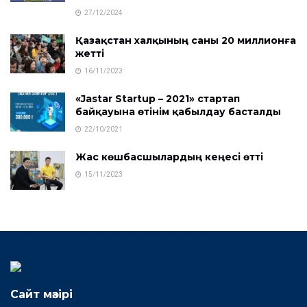
27/12/2024
Қазақстан халқының саны 20 миллионға
жетті
16/11/2023
«Jastar Startup – 2021» стартап
байқауына өтінім қабылдау басталды
22/10/2021
Жас көшбасшылардың кеңесі өтті
15/11/2023
Сайт мәзірі