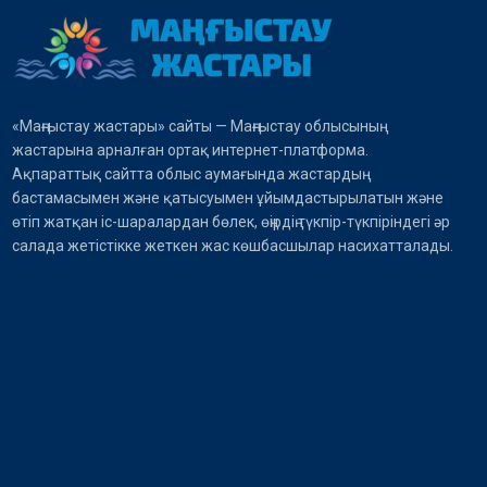
«Маңғыстау жастары» сайты — Маңғыстау облысының
жастарына арналған ортақ интернет-платформа.
Ақпараттық сайтта облыс аумағында жастардың
бастамасымен және қатысуымен ұйымдастырылатын және
өтіп жатқан іс-шаралардан бөлек, өңірдің түкпір-түкпіріндегі әр
салада жетістікке жеткен жас көшбасшылар насихатталады.