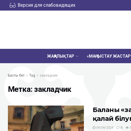
Версия для слабовидящих
ЖАҢАЛЫҚТАР
«МАҢҒЫСТАУ ЖАСТА
Басты бет
Tag
закладчик
Метка:
закладчик
Баланың «з
қалай білу
04/04/2024
0
5