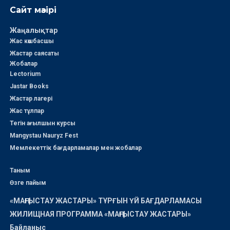
Сайт мәзірі
Жаңалықтар
Жас көшбасшы
Жастар саясаты
Жобалар
Lectorium
Jastar Books
Жастар лагері
Жас тұлпар
Тегін ағылшын курсы
Mangystau Nauryz Fest
Мемлекеттік бағдарламалар мен жобалар
Таным
Өзге пайым
«МАҢҒЫСТАУ ЖАСТАРЫ» ТҰРҒЫН ҮЙ БАҒДАРЛАМАСЫ
ЖИЛИЩНАЯ ПРОГРАММА «МАҢҒЫСТАУ ЖАСТАРЫ»
Байланыс