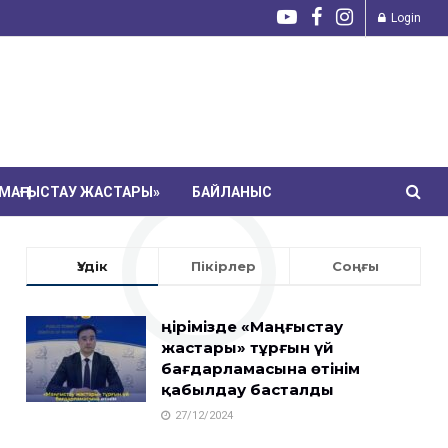
Login
МАҢҒЫСТАУ ЖАСТАРЫ»
БАЙЛАНЫС
Үздік
Пікірлер
Соңғы
Өңірімізде «Маңғыстау
жастары» тұрғын үй
бағдарламасына өтінім
қабылдау басталды
27/12/2024