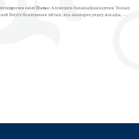
лігінің ресми өкілі Шыңғыс Алекешев баланың "закладчик" болып
лай білуге болатынын айтып, ата-аналарға үндеу жасады, - ...