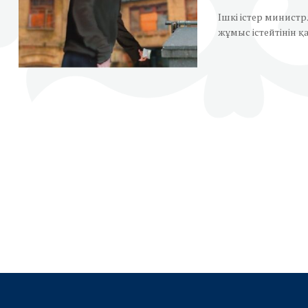
Ішкі істер министр
жұмыс істейтінін қа