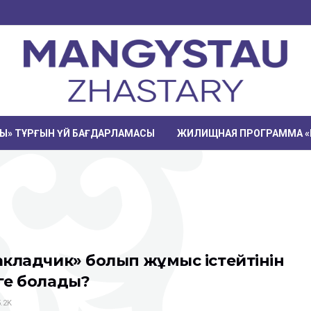
РЫ» ТҰРҒЫН ҮЙ БАҒДАРЛАМАСЫ
ЖИЛИЩНАЯ ПРОГРАММА «
акладчик» болып жұмыс істейтінін
ге болады?
.2K