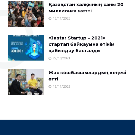
Қазақстан халқының саны 20
миллионға жетті
16/11/2023
«Jastar Startup – 2021»
стартап байқауына өтінім
қабылдау басталды
22/10/2021
Жас көшбасшылардың кеңесі
өтті
15/11/2023