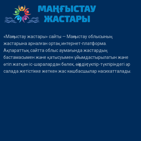
«Маңғыстау жастары» сайты — Маңғыстау облысының
жастарына арналған ортақ интернет-платформа.
Ақпараттық сайтта облыс аумағында жастардың
бастамасымен және қатысуымен ұйымдастырылатын және
өтіп жатқан іс-шаралардан бөлек, өңірдің түкпір-түкпіріндегі әр
салада жетістікке жеткен жас көшбасшылар насихатталады.