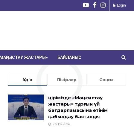
Login
МАҢҒЫСТАУ ЖАСТАРЫ»
БАЙЛАНЫС
Үздік
Пікірлер
Соңғы
Өңірімізде «Маңғыстау
жастары» тұрғын үй
бағдарламасына өтінім
қабылдау басталды
27/12/2024