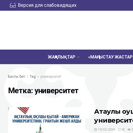
Версия для слабовидящих
ЖАҢАЛЫҚТАР
«МАҢҒЫСТАУ ЖАСТА
Басты бет
Tag
университет
Метка:
университет
Ақтаулық о
университе
19/02/2024
0
5