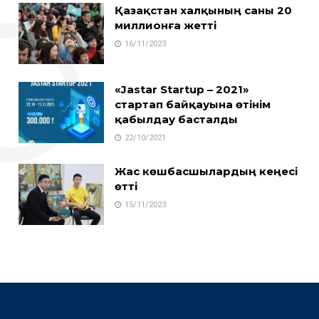
Қазақстан халқының саны 20
миллионға жетті
16/11/2023
«Jastar Startup – 2021»
стартап байқауына өтінім
қабылдау басталды
22/10/2021
Жас көшбасшылардың кеңесі
өтті
15/11/2023