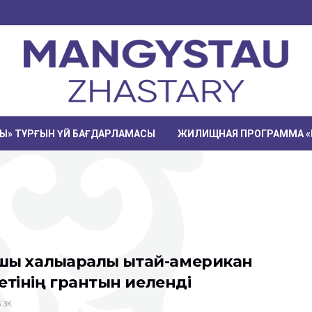
РЫ» ТҰРҒЫН ҮЙ БАҒДАРЛАМАСЫ
ЖИЛИЩНАЯ ПРОГРАММА «
қушы халықаралық қытай-американ
тінің грантын иеленді
.3K