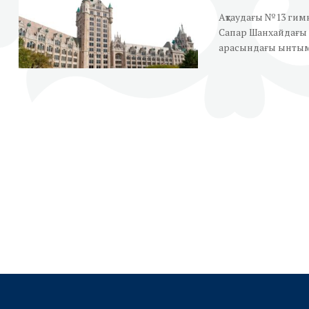
Ақтаудағы №13 гимн
Сапар Шанхайдағы 
арасындағы ынтымақт