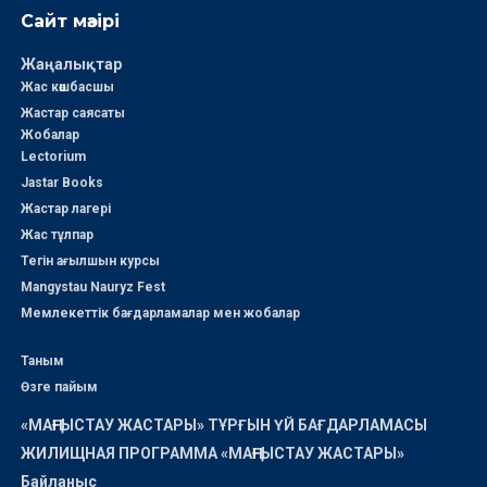
Сайт мәзірі
Жаңалықтар
Жас көшбасшы
Жастар саясаты
Жобалар
Lectorium
Jastar Books
Жастар лагері
Жас тұлпар
Тегін ағылшын курсы
Mangystau Nauryz Fest
Мемлекеттік бағдарламалар мен жобалар
Таным
Өзге пайым
«МАҢҒЫСТАУ ЖАСТАРЫ» ТҰРҒЫН ҮЙ БАҒДАРЛАМАСЫ
ЖИЛИЩНАЯ ПРОГРАММА «МАҢҒЫСТАУ ЖАСТАРЫ»
Байланыс