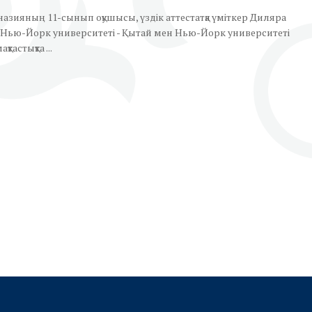
азияның 11-сынып оқушысы, үздік аттестатқа үміткер Диляра
Нью-Йорк университеті - Қытай мен Нью-Йорк университеті
астықта ...