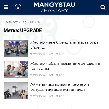
Басты бет
Tag
UPGRADE
Метка:
UPGRADE
Жастар жеке бренд қалыптастыруды
үйренді
09/06/2023
0
5.3K
Жастар жобалық қызметтің ерекшелігін
талқылады
08/06/2023
0
5.4K
Аймақтық жастар қызметкерлерін
оқытудың алғашқы күні аяқталды
07/06/2023
0
5.4K