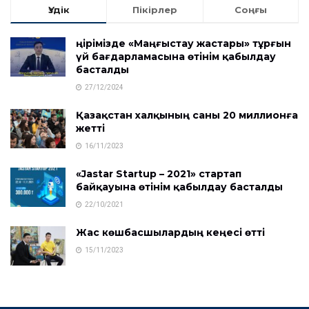
Үздік
Пікірлер
Соңғы
Өңірімізде «Маңғыстау жастары» тұрғын
үй бағдарламасына өтінім қабылдау
басталды
27/12/2024
Қазақстан халқының саны 20 миллионға
жетті
16/11/2023
«Jastar Startup – 2021» стартап
байқауына өтінім қабылдау басталды
22/10/2021
Жас көшбасшылардың кеңесі өтті
15/11/2023