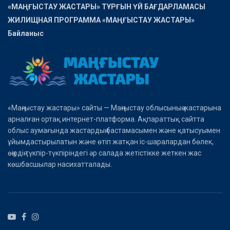
«МАҢҒЫСТАУ ЖАСТАРЫ» ТҰРҒЫН ҮЙ БАҒДАРЛАМАСЫ
ЖИЛИЩНАЯ ПРОГРАММА «МАҢҒЫСТАУ ЖАСТАРЫ»
Байланыс
«Маңғыстау жастары» сайты — Маңғыстау облысының жастарына
арналған ортақ интернет-платформа. Ақпараттық сайтта
облыс аумағында жастардың бастамасымен және қатысуымен
ұйымдастырылатын және өтіп жатқан іс-шаралардан бөлек,
өңірдің түкпір-түкпіріндегі әр салада жетістікке жеткен жас
көшбасшылар насихатталады.