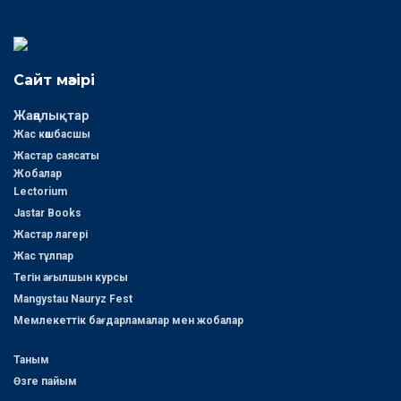
Сайт мәзірі
Жаңалықтар
Жас көшбасшы
Жастар саясаты
Жобалар
Lectorium
Jastar Books
Жастар лагері
Жас тұлпар
Тегін ағылшын курсы
Mangystau Nauryz Fest
Мемлекеттік бағдарламалар мен жобалар
Таным
Өзге пайым