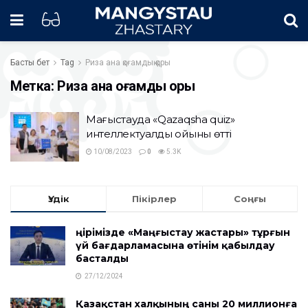
Басты бет
Tag
Риза ана қоғамдық қоры
Метка:
Риза ана қоғамдық қоры
Маңғыстауда «Qazaqsha quiz»
интеллектуалды ойыны өтті
10/08/2023
0
5.3K
Үздік
Пікірлер
Соңғы
Өңірімізде «Маңғыстау жастары» тұрғын
үй бағдарламасына өтінім қабылдау
басталды
27/12/2024
Қазақстан халқының саны 20 миллионға