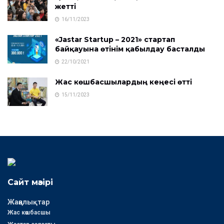
жетті
16/11/2023
«Jastar Startup – 2021» стартап
байқауына өтінім қабылдау басталды
22/10/2021
Жас көшбасшылардың кеңесі өтті
15/11/2023
Сайт мәзірі
Жаңалықтар
Жас көшбасшы