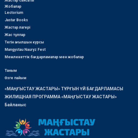
Жастар саясаты
Жобалар
Lectorium
Jastar Books
Жастар лагері
Жас тұлпар
Тегін ағылшын курсы
Mangystau Nauryz Fest
Мемлекеттік бағдарламалар мен жобалар
Таным
Өзге пайым
«МАҢҒЫСТАУ ЖАСТАРЫ» ТҰРҒЫН ҮЙ БАҒДАРЛАМАСЫ
ЖИЛИЩНАЯ ПРОГРАММА «МАҢҒЫСТАУ ЖАСТАРЫ»
Байланыс