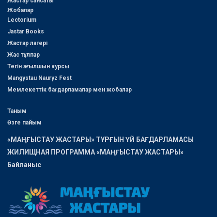
Жастар саясаты
Жобалар
Lectorium
Jastar Books
Жастар лагері
Жас тұлпар
Тегін ағылшын курсы
Mangystau Nauryz Fest
Мемлекеттік бағдарламалар мен жобалар
Таным
Өзге пайым
«МАҢҒЫСТАУ ЖАСТАРЫ» ТҰРҒЫН ҮЙ БАҒДАРЛАМАСЫ
ЖИЛИЩНАЯ ПРОГРАММА «МАҢҒЫСТАУ ЖАСТАРЫ»
Байланыс