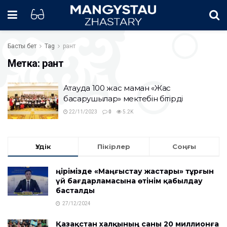
Басты бет
Tag
рант
Метка:
рант
Ақтауда 100 жас маман «Жас
басқарушылар» мектебін бітірді
22/11/2023
0
5.2K
Үздік
Пікірлер
Соңғы
Өңірімізде «Маңғыстау жастары» тұрғын
үй бағдарламасына өтінім қабылдау
басталды
27/12/2024
Қазақстан халқының саны 20 миллионға