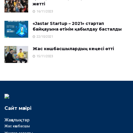
жетті
16/11/2023
«Jastar Startup – 2021» стартап
байқауына өтінім қабылдау басталды
22/10/2021
Жас көшбасшылардың кеңесі өтті
15/11/2023
Сайт мәзірі
Жаңалықтар
Жас көшбасшы