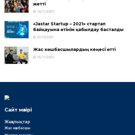
жетті
16/11/2023
«Jastar Startup – 2021» стартап
байқауына өтінім қабылдау басталды
22/10/2021
Жас көшбасшылардың кеңесі өтті
15/11/2023
Сайт мәзірі
Жаңалықтар
Жас көшбасшы