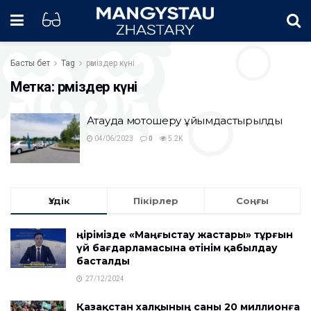
Басты бет
Tag
рәміздер күні
Метка:
рәміздер күні
Ақтауда мотошеру ұйымдастырылды
04/06/2023
0
5.2K
Үздік
Пікірлер
Соңғы
Өңірімізде «Маңғыстау жастары» тұрғын
үй бағдарламасына өтінім қабылдау
басталды
27/12/2024
Қазақстан халқының саны 20 миллионға