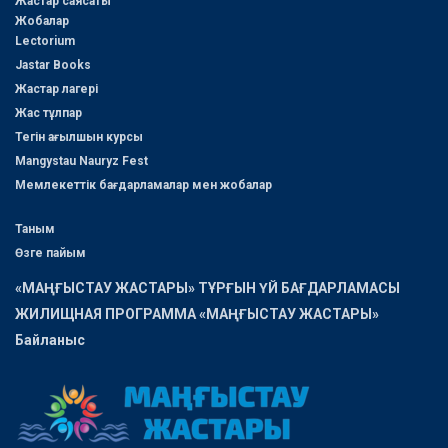
Жастар саясаты
Жобалар
Lectorium
Jastar Books
Жастар лагері
Жас тұлпар
Тегін ағылшын курсы
Mangystau Nauryz Fest
Мемлекеттік бағдарламалар мен жобалар
Таным
Өзге пайым
«МАҢҒЫСТАУ ЖАСТАРЫ» ТҰРҒЫН ҮЙ БАҒДАРЛАМАСЫ
ЖИЛИЩНАЯ ПРОГРАММА «МАҢҒЫСТАУ ЖАСТАРЫ»
Байланыс