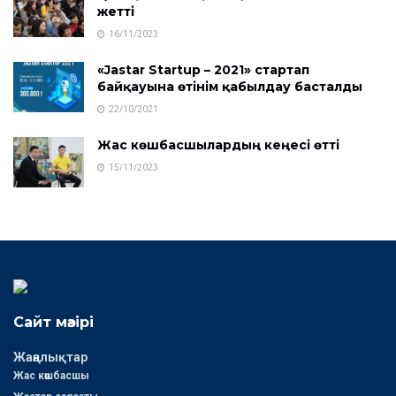
жетті
16/11/2023
«Jastar Startup – 2021» стартап
байқауына өтінім қабылдау басталды
22/10/2021
Жас көшбасшылардың кеңесі өтті
15/11/2023
Сайт мәзірі
Жаңалықтар
Жас көшбасшы