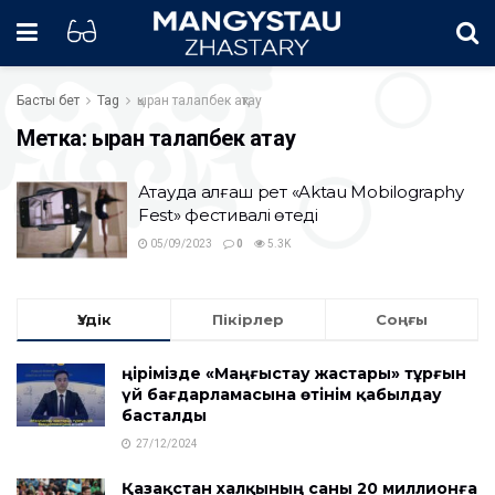
Басты бет
Tag
қыран талапбек ақтау
Метка:
қыран талапбек ақтау
Ақтауда алғаш рет «Aktau Mobilography
Fest» фестивалі өтеді
05/09/2023
0
5.3K
Үздік
Пікірлер
Соңғы
Өңірімізде «Маңғыстау жастары» тұрғын
үй бағдарламасына өтінім қабылдау
басталды
27/12/2024
Қазақстан халқының саны 20 миллионға