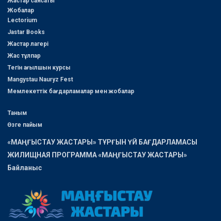
Жастар саясаты
Жобалар
Lectorium
Jastar Books
Жастар лагері
Жас тұлпар
Тегін ағылшын курсы
Mangystau Nauryz Fest
Мемлекеттік бағдарламалар мен жобалар
Таным
Өзге пайым
«МАҢҒЫСТАУ ЖАСТАРЫ» ТҰРҒЫН ҮЙ БАҒДАРЛАМАСЫ
ЖИЛИЩНАЯ ПРОГРАММА «МАҢҒЫСТАУ ЖАСТАРЫ»
Байланыс