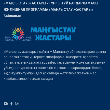
«МАҢҒЫСТАУ ЖАСТАРЫ» ТҰРҒЫН ҮЙ БАҒДАРЛАМАСЫ
ЖИЛИЩНАЯ ПРОГРАММА «МАҢҒЫСТАУ ЖАСТАРЫ»
Байланыс
«Маңғыстау жастары» сайты — Маңғыстау облысының жастарына
арналған ортақ интернет-платформа. Ақпараттық сайтта
облыс аумағында жастардың бастамасымен және қатысуымен
ұйымдастырылатын және өтіп жатқан іс-шаралардан бөлек,
өңірдің түкпір-түкпіріндегі әр салада жетістікке жеткен жас
көшбасшылар насихатталады.