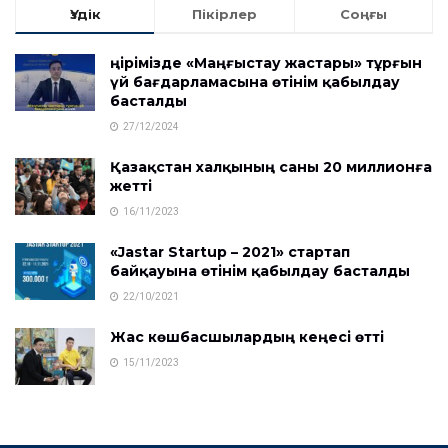
Үздік
Пікірлер
Соңғы
Өңірімізде «Маңғыстау жастары» тұрғын
үй бағдарламасына өтінім қабылдау
басталды
27/12/2024
Қазақстан халқының саны 20 миллионға
жетті
16/11/2023
«Jastar Startup – 2021» стартап
байқауына өтінім қабылдау басталды
22/10/2021
Жас көшбасшылардың кеңесі өтті
15/11/2023