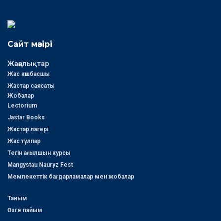
Сайт мәзірі
Жаңалықтар
Жас көшбасшы
Жастар саясаты
Жобалар
Lectorium
Jastar Books
Жастар лагері
Жас тұлпар
Тегін ағылшын курсы
Mangystau Nauryz Fest
Мемлекеттік бағдарламалар мен жобалар
Таным
Өзге пайым