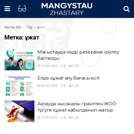
Басты бет
Tag
құжат
Метка:
құжат
Маңғыстауда кадр резервіне іріктеу
басталды
15/02/2024
0
5.2K
Елде құжат алу бағасы өсті
04/01/2024
0
5.3K
Ақтауда нысаналы грантпен ЖОО
түсуге құжат қабылданып жатыр
17/07/2023
0
5.2K