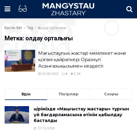
Басты бет
Tag
Қолдау орталығы
Метка:
Қолдау орталығы
Маңғыстаулық жастар мемлекет және
қоғам қайраткері Оразкүл
Асанғазықызымен кездесті
25/05/2023
0
5.2K
Үздік
Пікірлер
Соңғы
Өңірімізде «Маңғыстау жастары» тұрғын
үй бағдарламасына өтінім қабылдау
басталды
27/12/2024