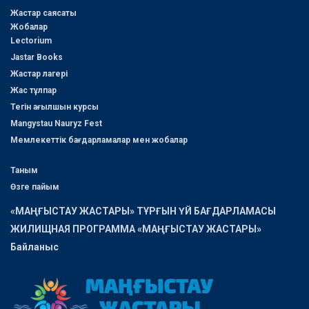
Жастар саясаты
Жобалар
Lectorium
Jastar Books
Жастар лагері
Жас тұлпар
Тегін ағылшын курсы
Mangystau Nauryz Fest
Мемлекеттік бағдарламалар мен жобалар
Таным
Өзге пайым
«МАҢҒЫСТАУ ЖАСТАРЫ» ТҰРҒЫН ҮЙ БАҒДАРЛАМАСЫ
ЖИЛИЩНАЯ ПРОГРАММА «МАҢҒЫСТАУ ЖАСТАРЫ»
Байланыс