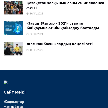
Қазақстан халқының саны 20 миллионға
жетті
16/11/2023
«Jastar Startup – 2021» стартап
байқауына өтінім қабылдау басталды
22/10/2021
Жас көшбасшылардың кеңесі өтті
15/11/2023
Сайт мәзірі
Жаңалықтар
Жас көшбасшы