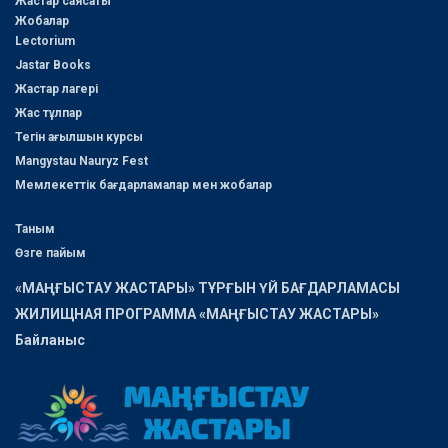
Жастар саясаты
Жобалар
Lectorium
Jastar Books
Жастар лагері
Жас тұлпар
Тегін ағылшын курсы
Mangystau Nauryz Fest
Мемлекеттік бағдарламалар мен жобалар
Таным
Өзге пайым
«МАҢҒЫСТАУ ЖАСТАРЫ» ТҰРҒЫН ҮЙ БАҒДАРЛАМАСЫ
ЖИЛИЩНАЯ ПРОГРАММА «МАҢҒЫСТАУ ЖАСТАРЫ»
Байланыс