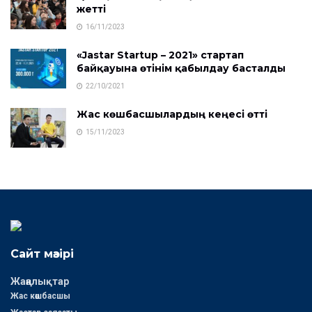
жетті
16/11/2023
«Jastar Startup – 2021» стартап
байқауына өтінім қабылдау басталды
22/10/2021
Жас көшбасшылардың кеңесі өтті
15/11/2023
Сайт мәзірі
Жаңалықтар
Жас көшбасшы