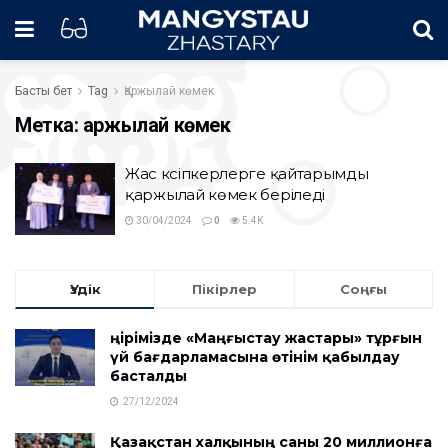
Басты бет
Tag
Қаржылай көмек
Метка:
Қаржылай көмек
Жас кәсіпкерлерге қайтарымды
қаржылай көмек беріледі
30/04/2024
0
5.4K
Үздік
Пікірлер
Соңғы
Өңірімізде «Маңғыстау жастары» тұрғын
үй бағдарламасына өтінім қабылдау
басталды
27/12/2024
Қазақстан халқының саны 20 миллионға