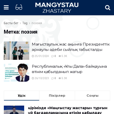
Басты бет
Tag
поэзия
Метка:
поэзия
Маңғыстаулық жас ақынға Президенттік
арнаулы әдеби сыйлық табысталды
25/01/2024
0
5.3K
Республикалық «Ұлы Дала» байқауына
өтінім қабылданып жатыр
26/10/2023
0
5.3K
Үздік
Пікірлер
Соңғы
Өңірімізде «Маңғыстау жастары» тұрғын
үй бағдарламасына өтінім қабылдау