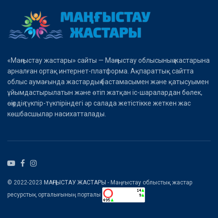
«Маңғыстау жастары» сайты — Маңғыстау облысының жастарына
арналған ортақ интернет-платформа. Ақпараттық сайтта
облыс аумағында жастардың бастамасымен және қатысуымен
ұйымдастырылатын және өтіп жатқан іс-шаралардан бөлек,
өңірдің түкпір-түкпіріндегі әр салада жетістікке жеткен жас
көшбасшылар насихатталады.
© 2022-2023
МАҢҒЫСТАУ ЖАСТАРЫ
- Маңғыстау облыстық жастар
ресурстық орталығының порталы