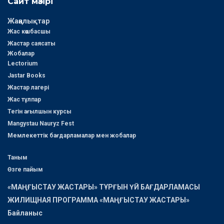
Сайт мәзірі
Жаңалықтар
Жас көшбасшы
Жастар саясаты
Жобалар
Lectorium
Jastar Books
Жастар лагері
Жас тұлпар
Тегін ағылшын курсы
Mangystau Nauryz Fest
Мемлекеттік бағдарламалар мен жобалар
Таным
Өзге пайым
«МАҢҒЫСТАУ ЖАСТАРЫ» ТҰРҒЫН ҮЙ БАҒДАРЛАМАСЫ
ЖИЛИЩНАЯ ПРОГРАММА «МАҢҒЫСТАУ ЖАСТАРЫ»
Байланыс