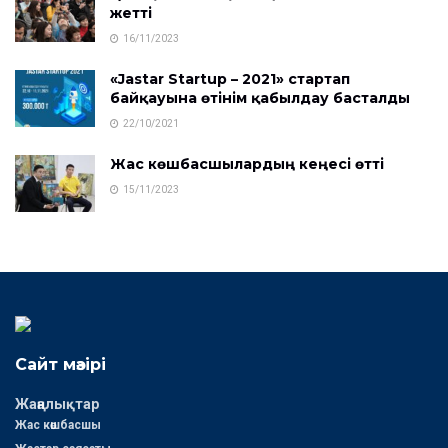
жетті
16/11/2023
«Jastar Startup – 2021» стартап
байқауына өтінім қабылдау басталды
22/10/2021
Жас көшбасшылардың кеңесі өтті
15/11/2023
Сайт мәзірі
Жаңалықтар
Жас көшбасшы