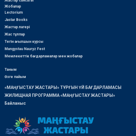
Жастар саясаты
Жобалар
Lectorium
Jastar Books
Жастар лагері
Жас тұлпар
Тегін ағылшын курсы
Mangystau Nauryz Fest
Мемлекеттік бағдарламалар мен жобалар
Таным
Өзге пайым
«МАҢҒЫСТАУ ЖАСТАРЫ» ТҰРҒЫН ҮЙ БАҒДАРЛАМАСЫ
ЖИЛИЩНАЯ ПРОГРАММА «МАҢҒЫСТАУ ЖАСТАРЫ»
Байланыс