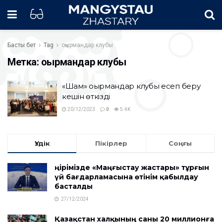
Басты бет
Tag
оқырмандар клубы
Метка:
оқырмандар клубы
«Шам» оқырмандар клубы есеп беру
кешін өткізді
20/12/2023
0
5.4K
Үздік
Пікірлер
Соңғы
Өңірімізде «Маңғыстау жастары» тұрғын
үй бағдарламасына өтінім қабылдау
басталды
27/12/2024
Қазақстан халқының саны 20 миллионға