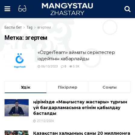
Басты бет
Tag
өзгертем
Метка:
өзгертем
«ÖzgerTeam» аймақтық серіктестер
іздейтінін хабарлайды
06/10/2023
0
5.3K
Үздік
Пікірлер
Соңғы
Өңірімізде «Маңғыстау жастары» тұрғын
үй бағдарламасына өтінім қабылдау
басталды
27/12/2024
Қазақстан халқының саны 20 миллионға