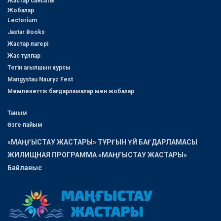
Жастар саясаты
Жобалар
Lectorium
Jastar Books
Жастар лагері
Жас тұлпар
Тегін ағылшын курсы
Mangystau Nauryz Fest
Мемлекеттік бағдарламалар мен жобалар
Таным
Өзге пайым
«МАҢҒЫСТАУ ЖАСТАРЫ» ТҰРҒЫН ҮЙ БАҒДАРЛАМАСЫ
ЖИЛИЩНАЯ ПРОГРАММА «МАҢҒЫСТАУ ЖАСТАРЫ»
Байланыс