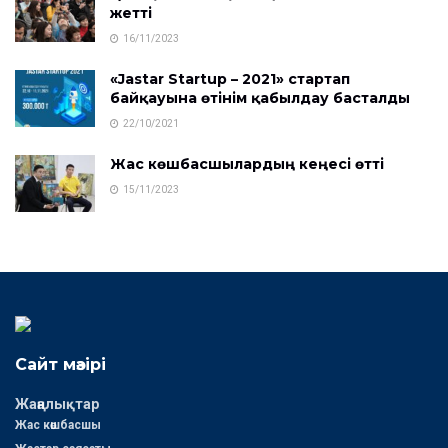
жетті
16/11/2023
«Jastar Startup – 2021» стартап
байқауына өтінім қабылдау басталды
22/10/2021
Жас көшбасшылардың кеңесі өтті
15/11/2023
Сайт мәзірі
Жаңалықтар
Жас көшбасшы