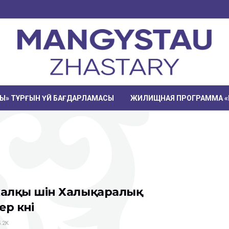
РЫ» ТҰРҒЫН ҮЙ БАҒДАРЛАМАСЫ
ЖИЛИЩНАЯ ПРОГРАММА «
 халқы үшін Халықаралық
р күні
.2K