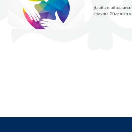
Әрдайым айналасын
ерекше. Жылдың қа