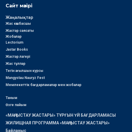
Сайт мәзірі
Жаңалықтар
Жас көшбасшы
Жастар саясаты
Жобалар
Lectorium
Jastar Books
Жастар лагері
Жас тұлпар
Тегін ағылшын курсы
Mangystau Nauryz Fest
Мемлекеттік бағдарламалар мен жобалар
Таным
Өзге пайым
«МАҢҒЫСТАУ ЖАСТАРЫ» ТҰРҒЫН ҮЙ БАҒДАРЛАМАСЫ
ЖИЛИЩНАЯ ПРОГРАММА «МАҢҒЫСТАУ ЖАСТАРЫ»
Байланыс