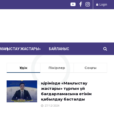
Login
МАҢҒЫСТАУ ЖАСТАРЫ»
БАЙЛАНЫС
Үздік
Пікірлер
Соңғы
Өңірімізде «Маңғыстау
жастары» тұрғын үй
бағдарламасына өтінім
қабылдау басталды
27/12/2024