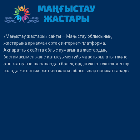
«Маңғыстау жастары» сайты — Маңғыстау облысының
жастарына арналған ортақ интернет-платформа.
Ақпараттық сайтта облыс аумағында жастардың
бастамасымен және қатысуымен ұйымдастырылатын және
өтіп жатқан іс-шаралардан бөлек, өңірдің түкпір-түкпіріндегі әр
салада жетістікке жеткен жас көшбасшылар насихатталады.