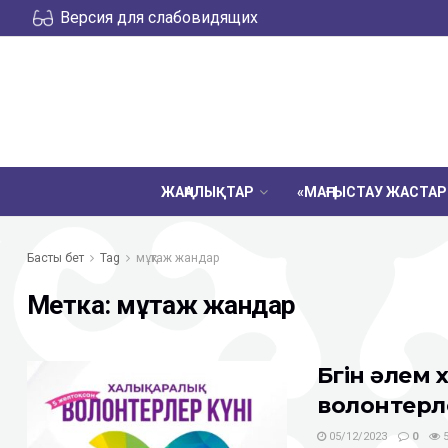
Версия для слабовидящих
ЖАҢАЛЫҚТАР
«МАҢҒЫСТАУ ЖАСТА
Басты бет
Tag
мұқтаж жандар
Метка:
мұқтаж жандар
Бүгін әлем
волонтерле
05/12/2023
0
5