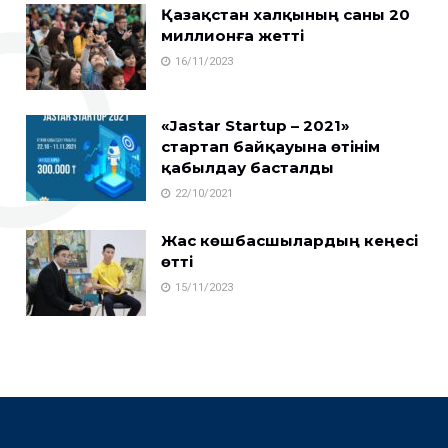
Қазақстан халқының саны 20
миллионға жетті
16/11/2023
«Jastar Startup – 2021»
стартап байқауына өтінім
қабылдау басталды
22/10/2021
Жас көшбасшылардың кеңесі
өтті
15/11/2023