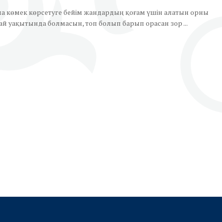
а көмек көрсетуге бейім жандардың қоғам үшін алатын орны
й уақытында болмасын, топ болып барып орасан зор ...