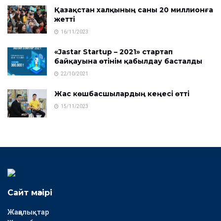
Қазақстан халқының саны 20 миллионға
жетті
16/11/2023
«Jastar Startup – 2021» стартап
байқауына өтінім қабылдау басталды
22/10/2021
Жас көшбасшылардың кеңесі өтті
15/11/2023
Сайт мәзірі
Жаңалықтар