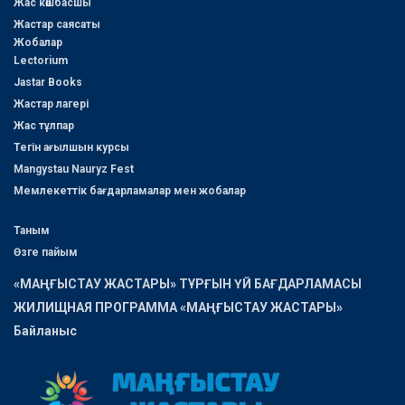
Жас көшбасшы
Жастар саясаты
Жобалар
Lectorium
Jastar Books
Жастар лагері
Жас тұлпар
Тегін ағылшын курсы
Mangystau Nauryz Fest
Мемлекеттік бағдарламалар мен жобалар
Таным
Өзге пайым
«МАҢҒЫСТАУ ЖАСТАРЫ» ТҰРҒЫН ҮЙ БАҒДАРЛАМАСЫ
ЖИЛИЩНАЯ ПРОГРАММА «МАҢҒЫСТАУ ЖАСТАРЫ»
Байланыс