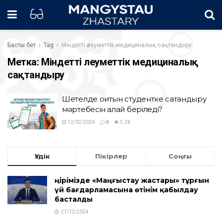
Басты бет
Tag
Міндетті әлеуметтік медициналық сақтандыру
Метка:
Міндетті әлеуметтік медициналық
сақтандыру
Шетелде оқитын студентке сақтандыру
мәртебесін қалай беріледі?
12/02/2024
0
5.2K
Үздік
Пікірлер
Соңғы
Өңірімізде «Маңғыстау жастары» тұрғын
үй бағдарламасына өтінім қабылдау
басталды
27/12/2024