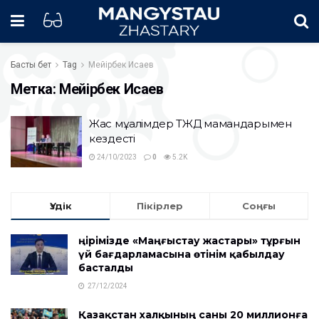
Басты бет
Tag
Мейірбек Исаев
Метка:
Мейірбек Исаев
Жас мұғалімдер ТЖД мамандарымен
кездесті
24/10/2023
0
5.2K
Үздік
Пікірлер
Соңғы
Өңірімізде «Маңғыстау жастары» тұрғын
үй бағдарламасына өтінім қабылдау
басталды
27/12/2024
Қазақстан халқының саны 20 миллионға