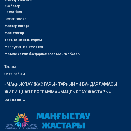
Жастар саясаты
Жобалар
Lectorium
Jastar Books
Жастар лагері
Жас тұлпар
Тегін ағылшын курсы
Mangystau Nauryz Fest
Мемлекеттік бағдарламалар мен жобалар
Таным
Өзге пайым
«МАҢҒЫСТАУ ЖАСТАРЫ» ТҰРҒЫН ҮЙ БАҒДАРЛАМАСЫ
ЖИЛИЩНАЯ ПРОГРАММА «МАҢҒЫСТАУ ЖАСТАРЫ»
Байланыс