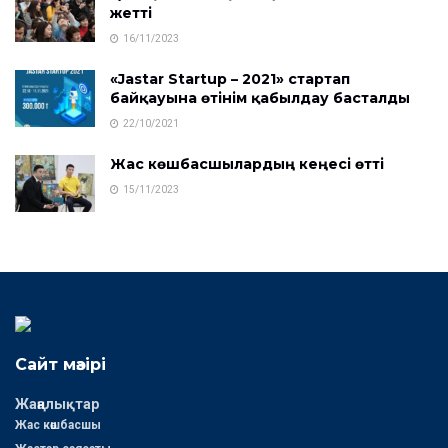
жетті
16/11/2023
«Jastar Startup – 2021» стартап
байқауына өтінім қабылдау басталды
22/10/2021
Жас көшбасшылардың кеңесі өтті
15/11/2023
Сайт мәзірі
Жаңалықтар
Жас көшбасшы