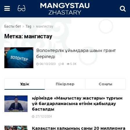
Басты бет
Tag
мангистау
Метка:
мангистау
Волонтерлік ұйымдарға шағын грант
беріледі
04/10/2023
0
5.3K
Үздік
Пікірлер
Соңғы
Өңірімізде «Маңғыстау жастары» тұрғын
үй бағдарламасына өтінім қабылдау
басталды
27/12/2024
Қазақстан халқының саны 20 миллионға