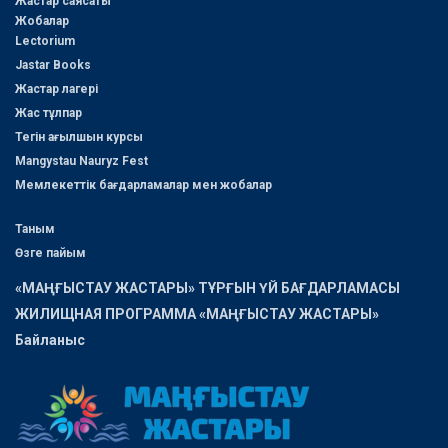
Жастар саясаты
Жобалар
Lectorium
Jastar Books
Жастар лагері
Жас тұлпар
Тегін ағылшын курсы
Mangystau Nauryz Fest
Мемлекеттік бағдарламалар мен жобалар
Таным
Өзге пайым
«МАҢҒЫСТАУ ЖАСТАРЫ» ТҰРҒЫН ҮЙ БАҒДАРЛАМАСЫ
ЖИЛИЩНАЯ ПРОГРАММА «МАҢҒЫСТАУ ЖАСТАРЫ»
Байланыс