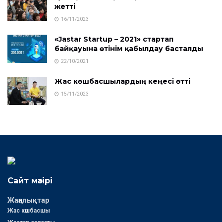
жетті
16/11/2023
«Jastar Startup – 2021» стартап
байқауына өтінім қабылдау басталды
22/10/2021
Жас көшбасшылардың кеңесі өтті
15/11/2023
Сайт мәзірі
Жаңалықтар
Жас көшбасшы