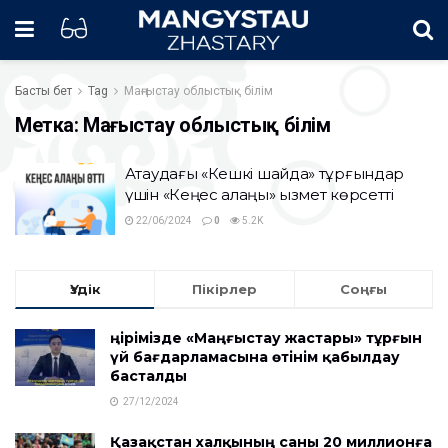
Басты бет
Tag
Маңғыстау облыстық білім
Метка:
Маңғыстау облыстық білім
Ақтаудағы «Кешкі шайда» тұрғындар
үшін «Кеңес алаңы» қызмет көрсетті
22/06/2024
0
5.2K
Үздік
Пікірлер
Соңғы
Өңірімізде «Маңғыстау жастары» тұрғын
үй бағдарламасына өтінім қабылдау
басталды
27/12/2024
Қазақстан халқының саны 20 миллионға