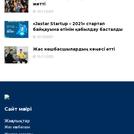
жетті
16/11/2023
«Jastar Startup – 2021» стартап
байқауына өтінім қабылдау басталды
22/10/2021
Жас көшбасшылардың кеңесі өтті
15/11/2023
Сайт мәзірі
Жаңалықтар
Жас көшбасшы