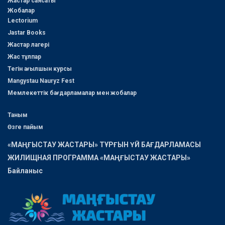
Жастар саясаты
Жобалар
Lectorium
Jastar Books
Жастар лагері
Жас тұлпар
Тегін ағылшын курсы
Mangystau Nauryz Fest
Мемлекеттік бағдарламалар мен жобалар
Таным
Өзге пайым
«МАҢҒЫСТАУ ЖАСТАРЫ» ТҰРҒЫН ҮЙ БАҒДАРЛАМАСЫ
ЖИЛИЩНАЯ ПРОГРАММА «МАҢҒЫСТАУ ЖАСТАРЫ»
Байланыс