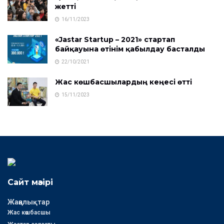
жетті
16/11/2023
«Jastar Startup – 2021» стартап
байқауына өтінім қабылдау басталды
22/10/2021
Жас көшбасшылардың кеңесі өтті
15/11/2023
Сайт мәзірі
Жаңалықтар
Жас көшбасшы