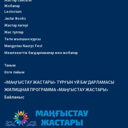
Жастар саясаты
Жобалар
Lectorium
Jastar Books
Жастар лагері
Жас тұлпар
Тегін ағылшын курсы
Mangystau Nauryz Fest
Мемлекеттік бағдарламалар мен жобалар
Таным
Өзге пайым
«МАҢҒЫСТАУ ЖАСТАРЫ» ТҰРҒЫН ҮЙ БАҒДАРЛАМАСЫ
ЖИЛИЩНАЯ ПРОГРАММА «МАҢҒЫСТАУ ЖАСТАРЫ»
Байланыс