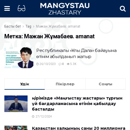
Басты бет
Tag
Мағжан Жұмабаев. amanat
Метка:
Мағжан Жұмабаев. amanat
Республикалық «Ұлы Дала» байқауына
өтінім қабылданып жатыр
26/10/2023
0
5.3K
Үздік
Пікірлер
Соңғы
Өңірімізде «Маңғыстау жастары» тұрғын
үй бағдарламасына өтінім қабылдау
басталды
27/12/2024
Қазақстан халқының саны 20 миллионға