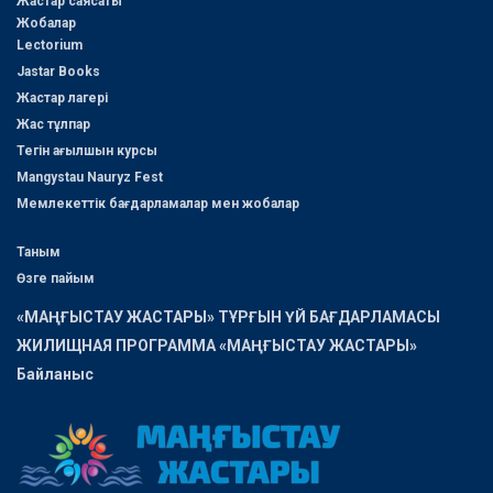
Жастар саясаты
Жобалар
Lectorium
Jastar Books
Жастар лагері
Жас тұлпар
Тегін ағылшын курсы
Mangystau Nauryz Fest
Мемлекеттік бағдарламалар мен жобалар
Таным
Өзге пайым
«МАҢҒЫСТАУ ЖАСТАРЫ» ТҰРҒЫН ҮЙ БАҒДАРЛАМАСЫ
ЖИЛИЩНАЯ ПРОГРАММА «МАҢҒЫСТАУ ЖАСТАРЫ»
Байланыс