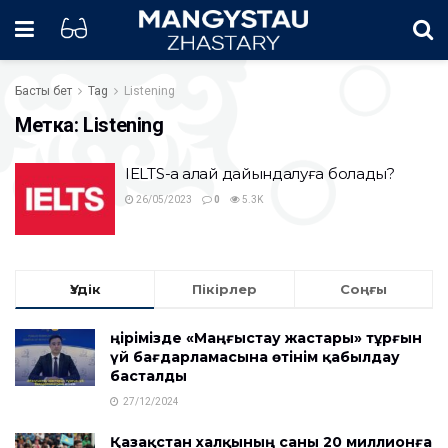
Басты бет
Tag
Listening
Метка:
Listening
IELTS-қа қалай дайындалуға болады?
26/05/2023
0
5.3K
Үздік
Пікірлер
Соңғы
Өңірімізде «Маңғыстау жастары» тұрғын
үй бағдарламасына өтінім қабылдау
басталды
27/12/2024
Қазақстан халқының саны 20 миллионға