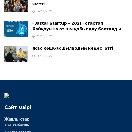
жетті
16/11/2023
«Jastar Startup – 2021» стартап
байқауына өтінім қабылдау басталды
22/10/2021
Жас көшбасшылардың кеңесі өтті
15/11/2023
Сайт мәзірі
Жаңалықтар
Жас көшбасшы