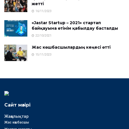
жетті
16/11/2023
«Jastar Startup – 2021» стартап
байқауына өтінім қабылдау басталды
22/10/2021
Жас көшбасшылардың кеңесі өтті
15/11/2023
Сайт мәзірі
Жаңалықтар
Жас көшбасшы