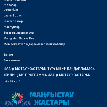
Жастар саясаты
Жобалар
Lectorium
Jastar Books
Жастар лагері
Жас тұлпар
Тегін ағылшын курсы
Mangystau Nauryz Fest
Мемлекеттік бағдарламалар мен жобалар
Таным
Өзге пайым
«МАҢҒЫСТАУ ЖАСТАРЫ» ТҰРҒЫН ҮЙ БАҒДАРЛАМАСЫ
ЖИЛИЩНАЯ ПРОГРАММА «МАҢҒЫСТАУ ЖАСТАРЫ»
Байланыс