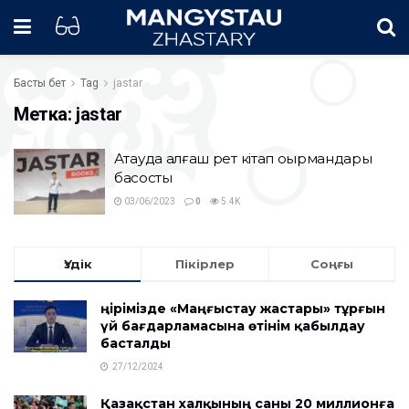
Басты бет
Tag
jastar
Метка:
jastar
Ақтауда алғаш рет кітап оқырмандары
басқосты
03/06/2023
0
5.4K
Үздік
Пікірлер
Соңғы
Өңірімізде «Маңғыстау жастары» тұрғын
үй бағдарламасына өтінім қабылдау
басталды
27/12/2024
Қазақстан халқының саны 20 миллионға