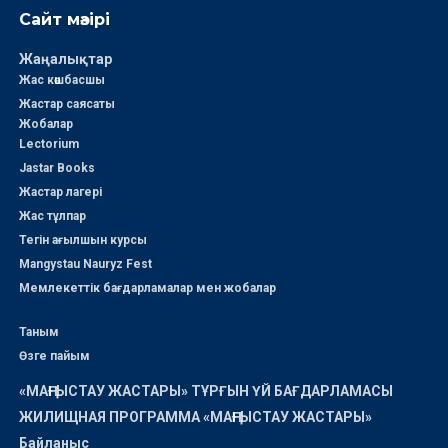
Сайт мәзірі
Жаңалықтар
Жас көшбасшы
Жастар саясаты
Жобалар
Lectorium
Jastar Books
Жастар лагері
Жас тұлпар
Тегін ағылшын курсы
Mangystau Nauryz Fest
Мемлекеттік бағдарламалар мен жобалар
Таным
Өзге пайым
«МАҢҒЫСТАУ ЖАСТАРЫ» ТҰРҒЫН ҮЙ БАҒДАРЛАМАСЫ
ЖИЛИЩНАЯ ПРОГРАММА «МАҢҒЫСТАУ ЖАСТАРЫ»
Байланыс