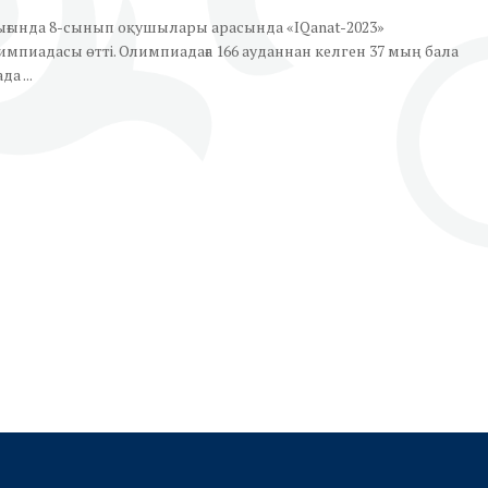
ығында 8-сынып оқушылары арасында «IQanat-2023»
мпиадасы өтті. Олимпиадаға 166 ауданнан келген 37 мың бала
а ...