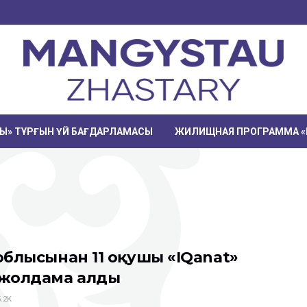
РЫ» ТҰРҒЫН ҮЙ БАҒДАРЛАМАСЫ
ЖИЛИЩНАЯ ПРОГРАММА «
облысынан 11 оқушы «IQanat»
 жолдама алды
.2K