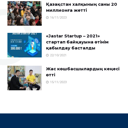
Қазақстан халқының саны 20
миллионға жетті
16/11/2023
«Jastar Startup – 2021»
стартап байқауына өтінім
қабылдау басталды
22/10/2021
Жас көшбасшылардың кеңесі
өтті
15/11/2023