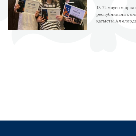
18-22 маусым арал
республикалық оли
қатысты. Ал елордад