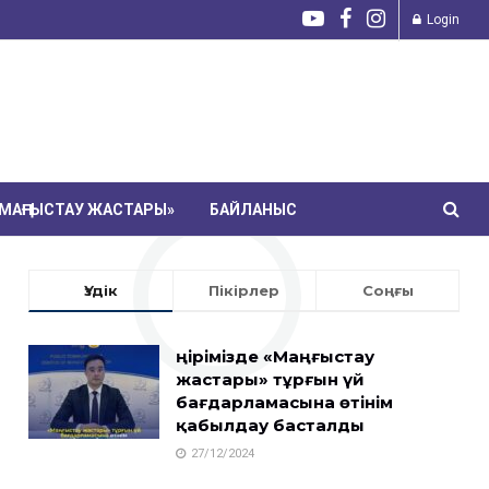
Login
МАҢҒЫСТАУ ЖАСТАРЫ»
БАЙЛАНЫС
Үздік
Пікірлер
Соңғы
Өңірімізде «Маңғыстау
жастары» тұрғын үй
бағдарламасына өтінім
қабылдау басталды
27/12/2024