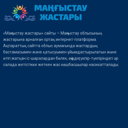
«Маңғыстау жастары» сайты — Маңғыстау облысының
жастарына арналған ортақ интернет-платформа.
Ақпараттық сайтта облыс аумағында жастардың
бастамасымен және қатысуымен ұйымдастырылатын және
өтіп жатқан іс-шаралардан бөлек, өңірдің түкпір-түкпіріндегі әр
салада жетістікке жеткен жас көшбасшылар насихатталады.