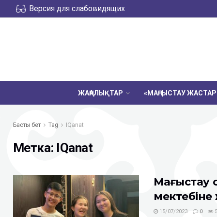
Версия для слабовидящих
ЖАҢАЛЫҚТАР
«МАҢҒЫСТАУ ЖАСТА
Басты бет
Tag
IQanat
Метка:
IQanat
Маңғыстау 
мектебіне
15/07/2023
0
5