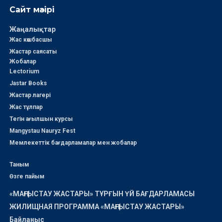
Сайт мәзірі
Жаңалықтар
Жас көшбасшы
Жастар саясаты
Жобалар
Lectorium
Jastar Books
Жастар лагері
Жас тұлпар
Тегін ағылшын курсы
Mangystau Nauryz Fest
Мемлекеттік бағдарламалар мен жобалар
Таным
Өзге пайым
«МАҢҒЫСТАУ ЖАСТАРЫ» ТҰРҒЫН ҮЙ БАҒДАРЛАМАСЫ
ЖИЛИЩНАЯ ПРОГРАММА «МАҢҒЫСТАУ ЖАСТАРЫ»
Байланыс