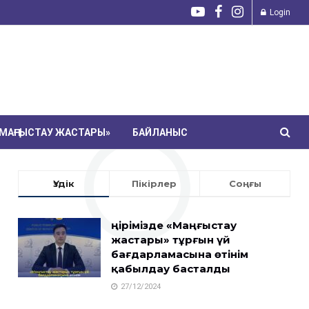
Login
МАҢҒЫСТАУ ЖАСТАРЫ»
БАЙЛАНЫС
Үздік
Пікірлер
Соңғы
Өңірімізде «Маңғыстау
жастары» тұрғын үй
бағдарламасына өтінім
қабылдау басталды
27/12/2024