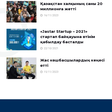
Қазақстан халқының саны 20
миллионға жетті
16/11/2023
«Jastar Startup – 2021»
стартап байқауына өтінім
қабылдау басталды
22/10/2021
Жас көшбасшылардың кеңесі
өтті
15/11/2023