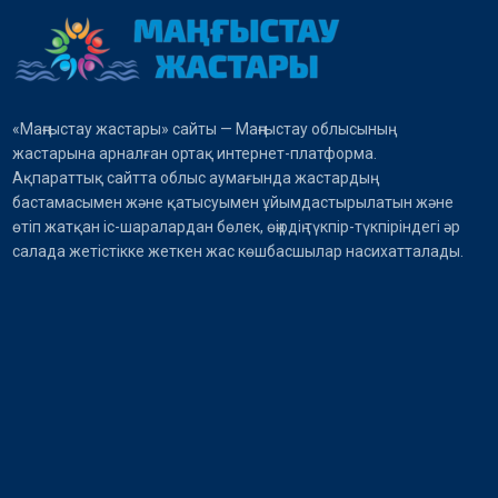
«Маңғыстау жастары» сайты — Маңғыстау облысының
жастарына арналған ортақ интернет-платформа.
Ақпараттық сайтта облыс аумағында жастардың
бастамасымен және қатысуымен ұйымдастырылатын және
өтіп жатқан іс-шаралардан бөлек, өңірдің түкпір-түкпіріндегі әр
салада жетістікке жеткен жас көшбасшылар насихатталады.