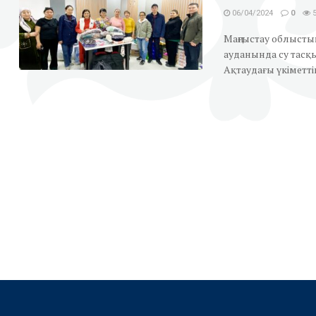
06/04/2024
0
5
Маңғыстау облыст
ауданында су тасқ
Ақтаудағы үкіметтік