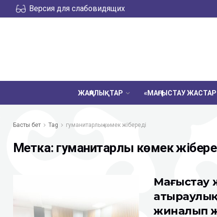
Версия для слабовидящих
ЖАҢАЛЫҚТАР
«МАҢҒЫСТАУ ЖАСТА
Басты бет
Tag
гуманитарлық көмек жібереді
Метка:
гуманитарлық көмек жібере
Маңғыстау
атыраулық
жиналып 