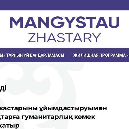
РЫ» ТҰРҒЫН ҮЙ БАҒДАРЛАМАСЫ
ЖИЛИЩНАЯ ПРОГРАММА «
ді
 жастарының ұйымдастыруымен
тарға гуманитарлық көмек
жатыр