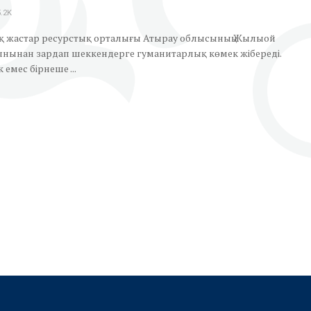
.2K
ық жастар ресурстық орталығы Атырау облысының Жылыой
ынынан зардап шеккендерге гуманитарлық көмек жібереді.
 емес бірнеше ...