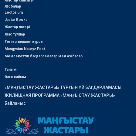
Жастар саясаты
Жобалар
Lectorium
Jastar Books
Жастар лагері
Жас тұлпар
Тегін ағылшын курсы
Mangystau Nauryz Fest
Мемлекеттік бағдарламалар мен жобалар
Таным
Өзге пайым
«МАҢҒЫСТАУ ЖАСТАРЫ» ТҰРҒЫН ҮЙ БАҒДАРЛАМАСЫ
ЖИЛИЩНАЯ ПРОГРАММА «МАҢҒЫСТАУ ЖАСТАРЫ»
Байланыс