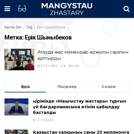
Басты бет
Tag
Ерік Шыныбеков
Метка:
Ерік Шыныбеков
Ақтауда жас мамандар қаржылық сауатын
арттырды
21/11/2023
0
5.3K
Үздік
Пікірлер
Соңғы
Өңірімізде «Маңғыстау жастары» тұрғын
үй бағдарламасына өтінім қабылдау
басталды
27/12/2024
Қазақстан халқының саны 20 миллионға