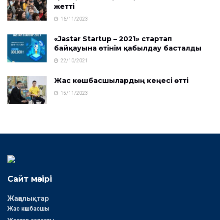
жетті
16/11/2023
«Jastar Startup – 2021» стартап
байқауына өтінім қабылдау басталды
22/10/2021
Жас көшбасшылардың кеңесі өтті
15/11/2023
Сайт мәзірі
Жаңалықтар
Жас көшбасшы